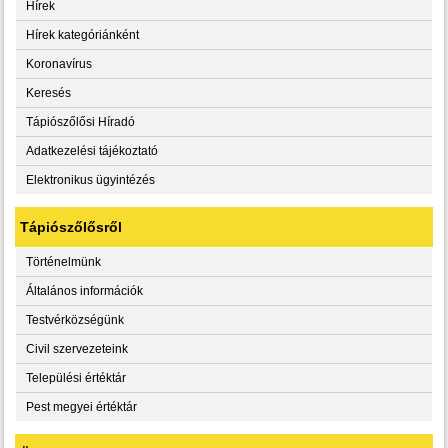
Hírek
Hírek kategóriánként
Koronavírus
Keresés
Tápiószőlősi Híradó
Adatkezelési tájékoztató
Elektronikus ügyintézés
Tápiószőlősről
Történelmünk
Általános információk
Testvérközségünk
Civil szervezeteink
Települési értéktár
Pest megyei értéktár