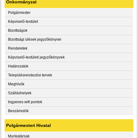
Önkormányzat
Polgármester
Képviselő-testület
Bizottságok
Bizottsági ülések jegyzőkönyvei
Rendeletek
Képviselő-testületi jegyzőkönyvek
Határozatok
Településrendezési tervek
Meghívók
Szálláshelyek
Ingyenes wifi pontok
Beszámolók
Polgármesteri Hivatal
Munkatársak