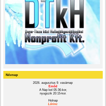
Névnap
2026. augusztus 9. vasárnap
Emőd
A Nap kel 05:36-kor,
nyugszik 20:15-kor.
Holnap
Lőrinc