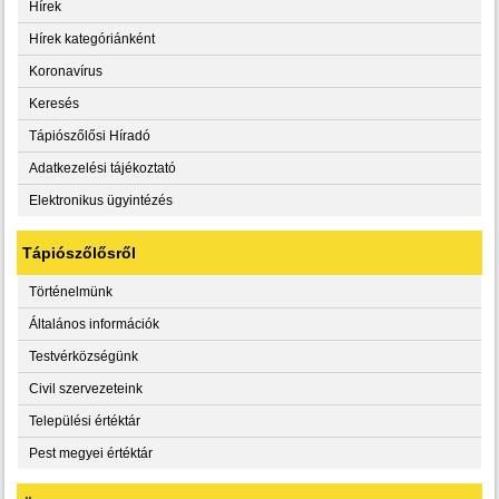
Hírek
Hírek kategóriánként
Koronavírus
Keresés
Tápiószőlősi Híradó
Adatkezelési tájékoztató
Elektronikus ügyintézés
Tápiószőlősről
Történelmünk
Általános információk
Testvérközségünk
Civil szervezeteink
Települési értéktár
Pest megyei értéktár