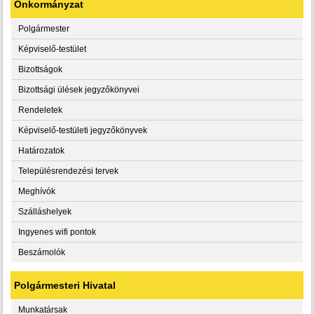
Önkormányzat
Polgármester
Képviselő-testület
Bizottságok
Bizottsági ülések jegyzőkönyvei
Rendeletek
Képviselő-testületi jegyzőkönyvek
Határozatok
Településrendezési tervek
Meghívók
Szálláshelyek
Ingyenes wifi pontok
Beszámolók
Polgármesteri Hivatal
Munkatársak