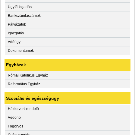
Ügyfélfogadás
Bankszámlaszámok
Pályázatok
Igazgatás
Adóügy
Dokumentumok
Egyházak
Római Katolikus Egyház
Református Egyház
Szociális és egészségügy
Háziorvosi rendelő
Védőnő
Fogorvos
Gyógyszertár