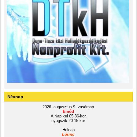
Névnap
2026. augusztus 9. vasárnap
Emőd
A Nap kel 05:36-kor,
nyugszik 20:15-kor.
Holnap
Lőrinc