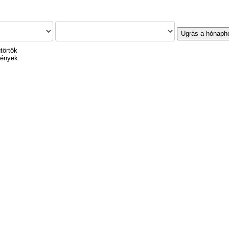
Ugrás a hónaph
törtök
mények