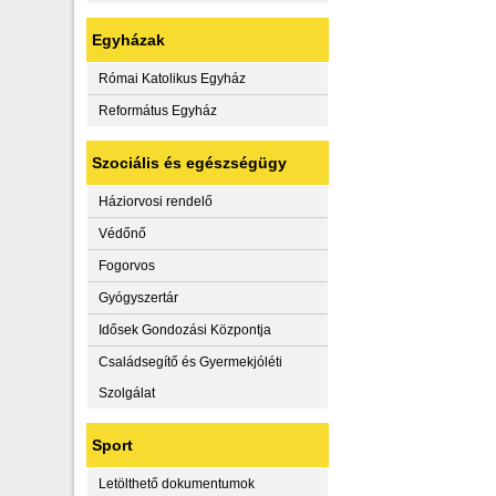
Egyházak
Római Katolikus Egyház
Református Egyház
Szociális és egészségügy
Háziorvosi rendelő
Védőnő
Fogorvos
Gyógyszertár
Idősek Gondozási Központja
Családsegítő és Gyermekjóléti
Szolgálat
Sport
Letölthető dokumentumok