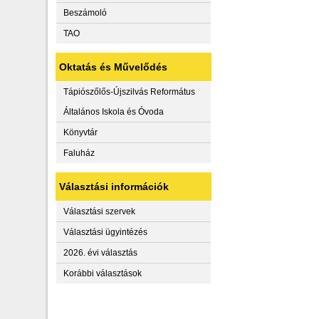
Beszámoló
TAO
Oktatás és Művelődés
Tápiószőlős-Újszilvás Református
Általános Iskola és Óvoda
Könyvtár
Faluház
Választási információk
Választási szervek
Választási ügyintézés
2026. évi választás
Korábbi választások