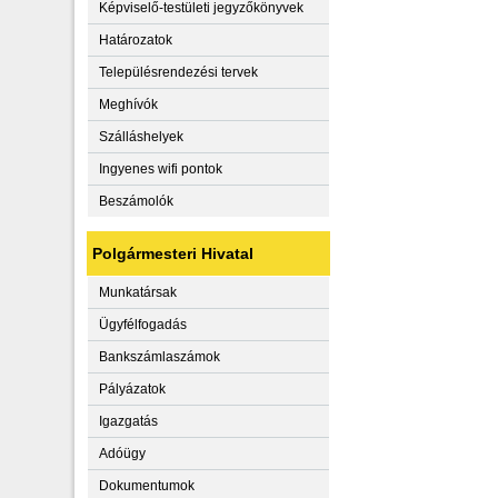
Képviselő-testületi jegyzőkönyvek
Határozatok
Településrendezési tervek
Meghívók
Szálláshelyek
Ingyenes wifi pontok
Beszámolók
Polgármesteri Hivatal
Munkatársak
Ügyfélfogadás
Bankszámlaszámok
Pályázatok
Igazgatás
Adóügy
Dokumentumok