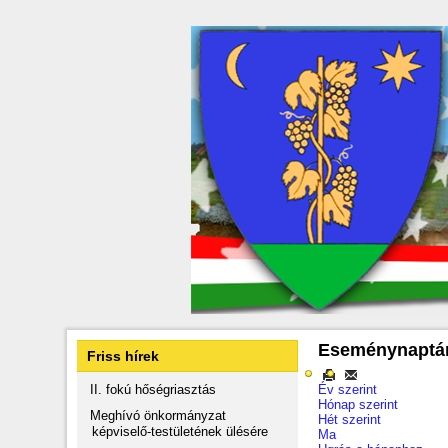
Eseménynaptá
Friss hírek
II. fokú hőségriasztás
Év szerint
Hónap szerint
Meghívó önkormányzat
Hét szerint
képviselő-testületének ülésére
Ma