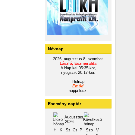
Névnap
2026. augusztus 8. szombat
László, Eszmeralda
A Nap kel 05:35-kor,
nyugszik 20:17-kor.
Holnap
Emőd
napja lesz.
Esemény naptár
Augusztus
2026
H
K
Sz
Cs
P
Szo
V