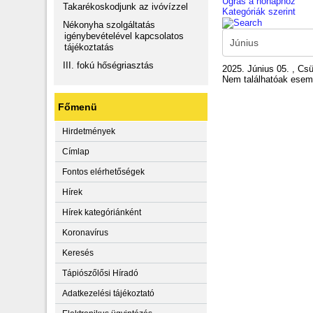
Ugrás a hónaphoz
Takarékoskodjunk az ivóvízzel
Kategóriák szerint
Nékonyha szolgáltatás
igénybevételével kapcsolatos
tájékoztatás
III. fokú hőségriasztás
2025. Június 05. , Csü
Nem találhatóak ese
Főmenü
Hirdetmények
Címlap
Fontos elérhetőségek
Hírek
Hírek kategóriánként
Koronavírus
Keresés
Tápiószőlősi Híradó
Adatkezelési tájékoztató