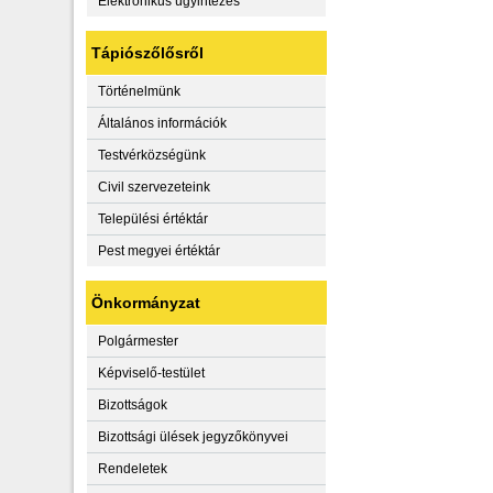
Elektronikus ügyintézés
Tápiószőlősről
Történelmünk
Általános információk
Testvérközségünk
Civil szervezeteink
Települési értéktár
Pest megyei értéktár
Önkormányzat
Polgármester
Képviselő-testület
Bizottságok
Bizottsági ülések jegyzőkönyvei
Rendeletek