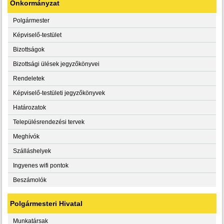
Önkormányzat
Polgármester
Képviselő-testület
Bizottságok
Bizottsági ülések jegyzőkönyvei
Rendeletek
Képviselő-testületi jegyzőkönyvek
Határozatok
Településrendezési tervek
Meghívók
Szálláshelyek
Ingyenes wifi pontok
Beszámolók
Polgármesteri Hivatal
Munkatársak