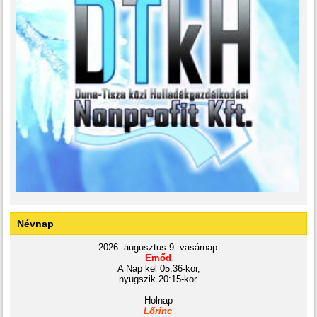
Névnap
2026. augusztus 9. vasárnap
Emőd
A Nap kel 05:36-kor,
nyugszik 20:15-kor.
Holnap
Lőrinc