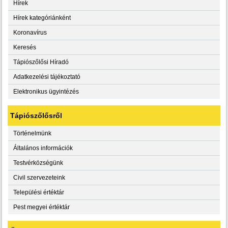
Hírek
Hírek kategóriánként
Koronavírus
Keresés
Tápiószőlősi Híradó
Adatkezelési tájékoztató
Elektronikus ügyintézés
Tápiószőlősről
Történelmünk
Általános információk
Testvérközségünk
Civil szervezeteink
Települési értéktár
Pest megyei értéktár