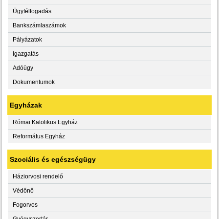
Ügyfélfogadás
Bankszámlaszámok
Pályázatok
Igazgatás
Adóügy
Dokumentumok
Egyházak
Római Katolikus Egyház
Református Egyház
Szociális és egészségügy
Háziorvosi rendelő
Védőnő
Fogorvos
Gyógyszertár