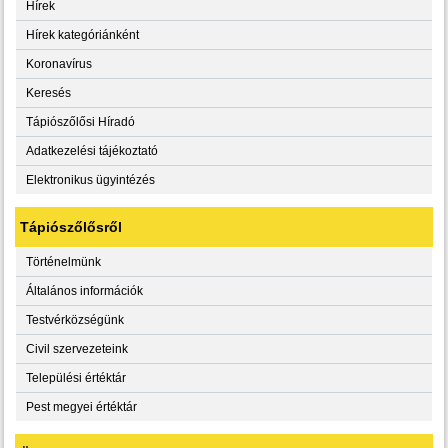
Hírek
Hírek kategóriánként
Koronavírus
Keresés
Tápiószőlősi Híradó
Adatkezelési tájékoztató
Elektronikus ügyintézés
Tápiószőlősről
Történelmünk
Általános információk
Testvérközségünk
Civil szervezeteink
Települési értéktár
Pest megyei értéktár