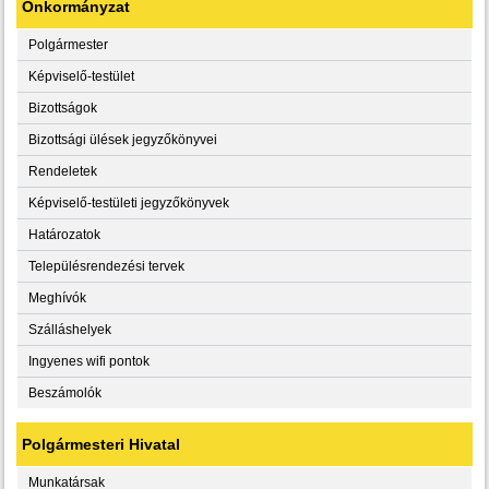
Önkormányzat
Polgármester
Képviselő-testület
Bizottságok
Bizottsági ülések jegyzőkönyvei
Rendeletek
Képviselő-testületi jegyzőkönyvek
Határozatok
Településrendezési tervek
Meghívók
Szálláshelyek
Ingyenes wifi pontok
Beszámolók
Polgármesteri Hivatal
Munkatársak