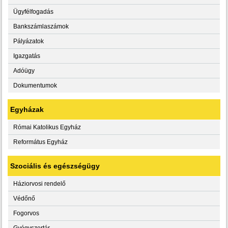
Ügyfélfogadás
Bankszámlaszámok
Pályázatok
Igazgatás
Adóügy
Dokumentumok
Egyházak
Római Katolikus Egyház
Református Egyház
Szociális és egészségügy
Háziorvosi rendelő
Védőnő
Fogorvos
Gyógyszertár