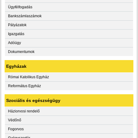
Ügyfélfogadás
Bankszámlaszámok
Pályázatok
Igazgatás
Adóügy
Dokumentumok
Egyházak
Római Katolikus Egyház
Református Egyház
Szociális és egészségügy
Háziorvosi rendelő
Védőnő
Fogorvos
Gyógyszertár