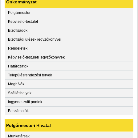
Önkormányzat
Polgármester
Képviselő-testület
Bizottságok
Bizottsági ülések jegyzőkönyvei
Rendeletek
Képviselő-testületi jegyzőkönyvek
Határozatok
Településrendezési tervek
Meghívók
Szálláshelyek
Ingyenes wifi pontok
Beszámolók
Polgármesteri Hivatal
Munkatársak