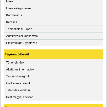
Hírek
Hírek kategóriánként
Koronavírus
Keresés
Tápiószőlősi Híradó
Adatkezelési tájékoztató
Elektronikus ügyintézés
Tápiószőlősről
Történelmünk
Általános információk
Testvérközségünk
Civil szervezeteink
Települési értéktár
Pest megyei értéktár