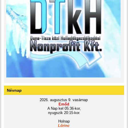
Névnap
2026. augusztus 9. vasárnap
Emőd
A Nap kel 05:36-kor,
nyugszik 20:15-kor.
Holnap
Lőrinc