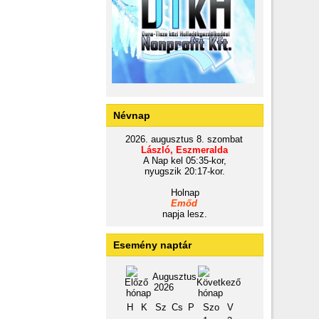
Névnap
2026. augusztus 8. szombat
László, Eszmeralda
A Nap kel 05:35-kor,
nyugszik 20:17-kor.
Holnap
Emőd
napja lesz.
Esemény naptár
Augusztus
2026
H
K
Sz
Cs
P
Szo
V