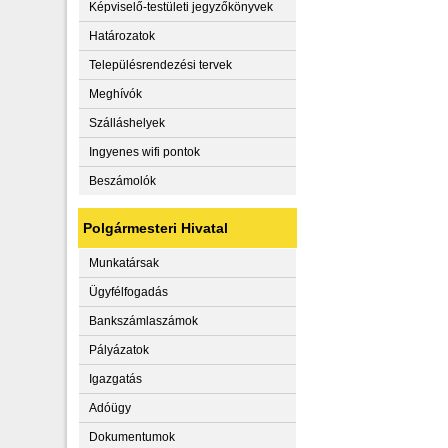
Képviselő-testületi jegyzőkönyvek
Határozatok
Településrendezési tervek
Meghívók
Szálláshelyek
Ingyenes wifi pontok
Beszámolók
Polgármesteri Hivatal
Munkatársak
Ügyfélfogadás
Bankszámlaszámok
Pályázatok
Igazgatás
Adóügy
Dokumentumok