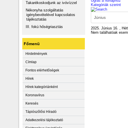
Ugrás a hónaphoz
Takarékoskodjunk az ivóvízzel
Kategóriák szerint
Nékonyha szolgáltatás
igénybevételével kapcsolatos
tájékoztatás
III. fokú hőségriasztás
2025. Június 16. , Hét
Nem találhatóak ese
Főmenü
Hirdetmények
Címlap
Fontos elérhetőségek
Hírek
Hírek kategóriánként
Koronavírus
Keresés
Tápiószőlősi Híradó
Adatkezelési tájékoztató