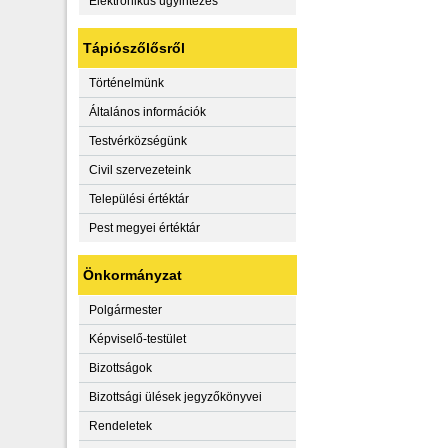
Elektronikus ügyintézés
Tápiószőlősről
Történelmünk
Általános információk
Testvérközségünk
Civil szervezeteink
Települési értéktár
Pest megyei értéktár
Önkormányzat
Polgármester
Képviselő-testület
Bizottságok
Bizottsági ülések jegyzőkönyvei
Rendeletek