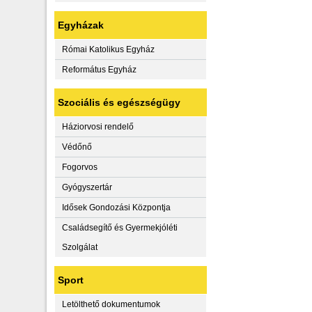
Egyházak
Római Katolikus Egyház
Református Egyház
Szociális és egészségügy
Háziorvosi rendelő
Védőnő
Fogorvos
Gyógyszertár
Idősek Gondozási Központja
Családsegítő és Gyermekjóléti
Szolgálat
Sport
Letölthető dokumentumok