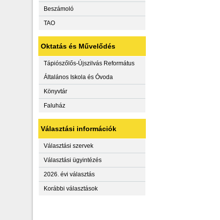
Beszámoló
TAO
Oktatás és Művelődés
Tápiószőlős-Újszilvás Református
Általános Iskola és Óvoda
Könyvtár
Faluház
Választási információk
Választási szervek
Választási ügyintézés
2026. évi választás
Korábbi választások