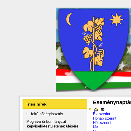
Eseménynaptá
Friss hírek
II. fokú hőségriasztás
Év szerint
Hónap szerint
Meghívó önkormányzat
Hét szerint
képviselő-testületének ülésére
Ma