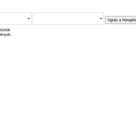
Ugrás a hónaph
törtök
mények