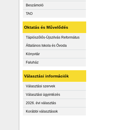
Beszámoló
TAO
Oktatás és Művelődés
Tápiószőlős-Újszilvás Református
Általános Iskola és Óvoda
Könyvtár
Faluház
Választási információk
Választási szervek
Választási ügyintézés
2026. évi választás
Korábbi választások