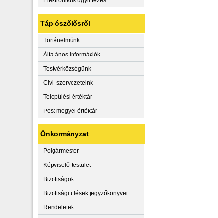
Elektronikus ügyintézés
Tápiószőlősről
Történelmünk
Általános információk
Testvérközségünk
Civil szervezeteink
Települési értéktár
Pest megyei értéktár
Önkormányzat
Polgármester
Képviselő-testület
Bizottságok
Bizottsági ülések jegyzőkönyvei
Rendeletek