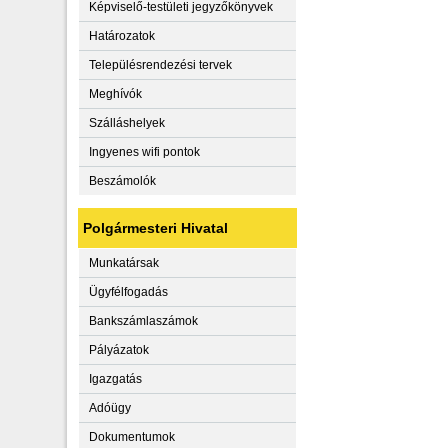
Képviselő-testületi jegyzőkönyvek
Határozatok
Településrendezési tervek
Meghívók
Szálláshelyek
Ingyenes wifi pontok
Beszámolók
Polgármesteri Hivatal
Munkatársak
Ügyfélfogadás
Bankszámlaszámok
Pályázatok
Igazgatás
Adóügy
Dokumentumok