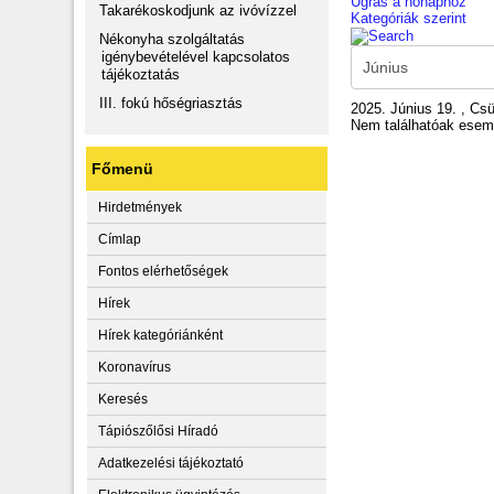
Ugrás a hónaphoz
Takarékoskodjunk az ivóvízzel
Kategóriák szerint
Nékonyha szolgáltatás
igénybevételével kapcsolatos
tájékoztatás
III. fokú hőségriasztás
2025. Június 19. , Csü
Nem találhatóak ese
Főmenü
Hirdetmények
Címlap
Fontos elérhetőségek
Hírek
Hírek kategóriánként
Koronavírus
Keresés
Tápiószőlősi Híradó
Adatkezelési tájékoztató