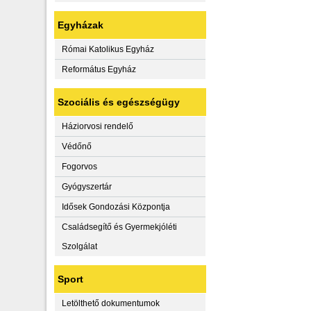
Egyházak
Római Katolikus Egyház
Református Egyház
Szociális és egészségügy
Háziorvosi rendelő
Védőnő
Fogorvos
Gyógyszertár
Idősek Gondozási Központja
Családsegítő és Gyermekjóléti
Szolgálat
Sport
Letölthető dokumentumok