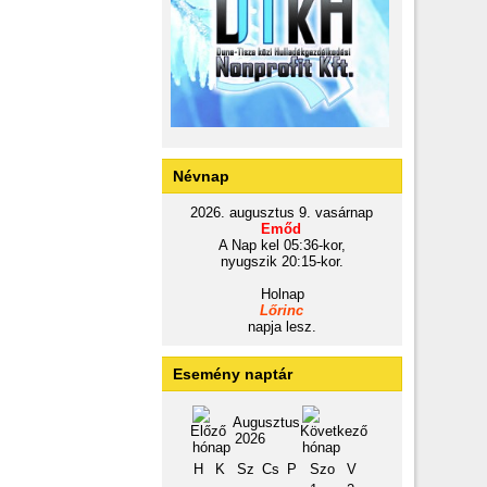
Névnap
2026. augusztus 9. vasárnap
Emőd
A Nap kel 05:36-kor,
nyugszik 20:15-kor.
Holnap
Lőrinc
napja lesz.
Esemény naptár
Augusztus
2026
H
K
Sz
Cs
P
Szo
V