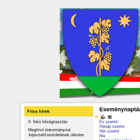
Eseménynaptá
Friss hírek
II. fokú hőségriasztás
Év szerint
Hónap szerint
Meghívó önkormányzat
Hét szerint
képviselő-testületének ülésére
Ma