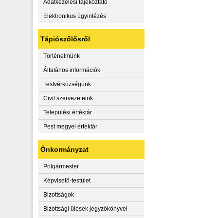
Adatkezelési tájékoztató
Elektronikus ügyintézés
Tápiószőlősről
Történelmünk
Általános információk
Testvérközségünk
Civil szervezeteink
Települési értéktár
Pest megyei értéktár
Önkormányzat
Polgármester
Képviselő-testület
Bizottságok
Bizottsági ülések jegyzőkönyvei