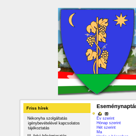
Eseménynaptá
Friss hírek
Nékonyha szolgáltatás
Év szerint
Hónap szerint
igénybevételével kapcsolatos
Hét szerint
tájékoztatás
Ma
III. fokú hőségriasztás