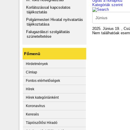
Ugrás a hónaphoz
Kategóriák szerint
Korlátozással kapcsolatos
tájékoztatás
Polgármesteri Hivatal nyitvatartás
tájékoztatása
2025. Június 19. , Csü
Falugazdászi szolgáltatás
Nem találhatóak ese
szüneteltetése
Főmenü
Hirdetmények
Címlap
Fontos elérhetőségek
Hírek
Hírek kategóriánként
Koronavírus
Keresés
Tápiószőlősi Híradó