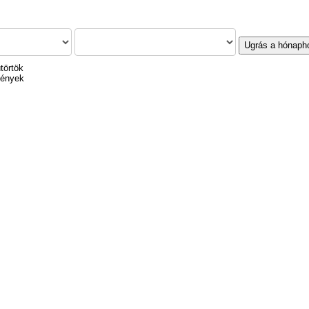
Ugrás a hónaph
törtök
mények