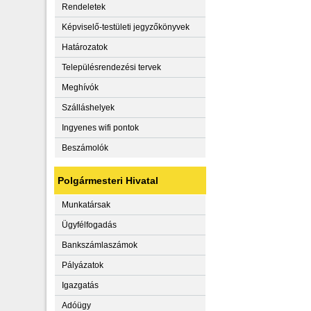
Rendeletek
Képviselő-testületi jegyzőkönyvek
Határozatok
Településrendezési tervek
Meghívók
Szálláshelyek
Ingyenes wifi pontok
Beszámolók
Polgármesteri Hivatal
Munkatársak
Ügyfélfogadás
Bankszámlaszámok
Pályázatok
Igazgatás
Adóügy