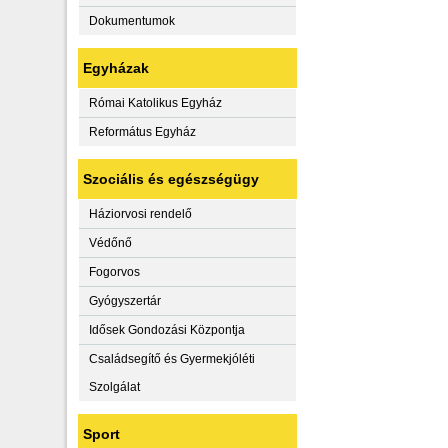
Dokumentumok
Egyházak
Római Katolikus Egyház
Református Egyház
Szociális és egészségügy
Háziorvosi rendelő
Védőnő
Fogorvos
Gyógyszertár
Idősek Gondozási Központja
Családsegítő és Gyermekjóléti
Szolgálat
Sport