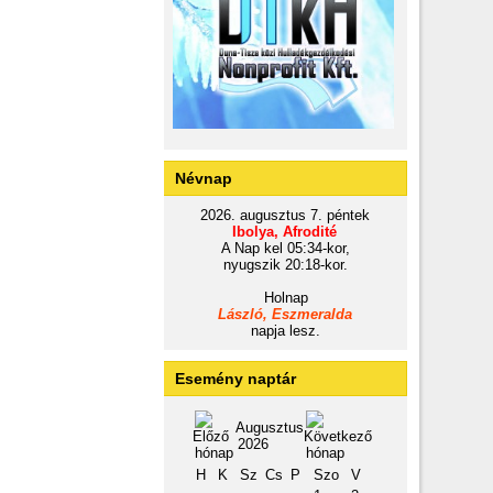
Névnap
2026. augusztus 7. péntek
Ibolya, Afrodité
A Nap kel 05:34-kor,
nyugszik 20:18-kor.
Holnap
László, Eszmeralda
napja lesz.
Esemény naptár
Augusztus
2026
H
K
Sz
Cs
P
Szo
V