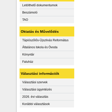
Letölthető dokumentumok
Beszámoló
TAO
Oktatás és Művelődés
Tápiószőlős-Újszilvás Református
Általános Iskola és Óvoda
Könyvtár
Faluház
Választási információk
Választási szervek
Választási ügyintézés
2026. évi választás
Korábbi választások