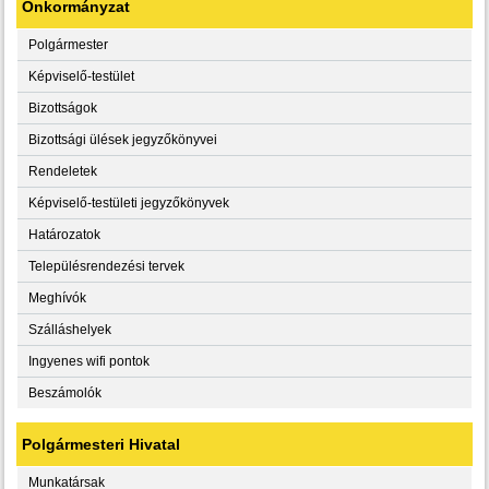
Önkormányzat
Polgármester
Képviselő-testület
Bizottságok
Bizottsági ülések jegyzőkönyvei
Rendeletek
Képviselő-testületi jegyzőkönyvek
Határozatok
Településrendezési tervek
Meghívók
Szálláshelyek
Ingyenes wifi pontok
Beszámolók
Polgármesteri Hivatal
Munkatársak