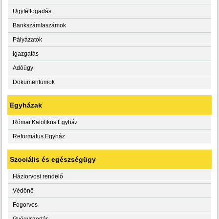
Ügyfélfogadás
Bankszámlaszámok
Pályázatok
Igazgatás
Adóügy
Dokumentumok
Egyházak
Római Katolikus Egyház
Református Egyház
Szociális és egészségügy
Háziorvosi rendelő
Védőnő
Fogorvos
Gyógyszertár