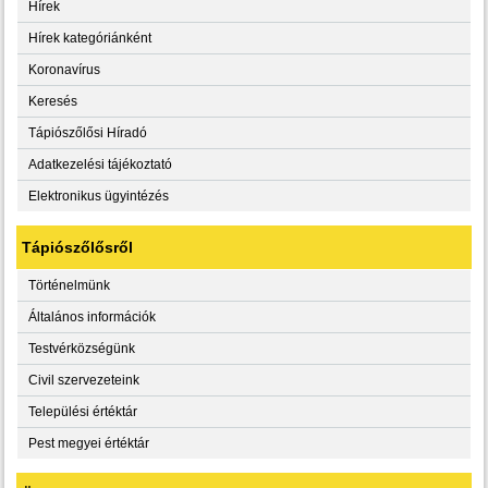
Hírek
Hírek kategóriánként
Koronavírus
Keresés
Tápiószőlősi Híradó
Adatkezelési tájékoztató
Elektronikus ügyintézés
Tápiószőlősről
Történelmünk
Általános információk
Testvérközségünk
Civil szervezeteink
Települési értéktár
Pest megyei értéktár