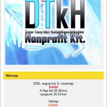
Névnap
2026. augusztus 9. vasárnap
Emőd
A Nap kel 05:36-kor,
nyugszik 20:15-kor.
Holnap
Lőrinc