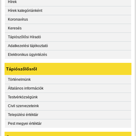
Hírek
Hírek kategóriánként
Koronavírus
Keresés
Tápiószőlősi Híradó
Adatkezelési tájékoztató
Elektronikus ügyintézés
Tápiószőlősről
Történelmünk
Általános információk
Testvérközségünk
Civil szervezeteink
Települési értéktár
Pest megyei értéktár