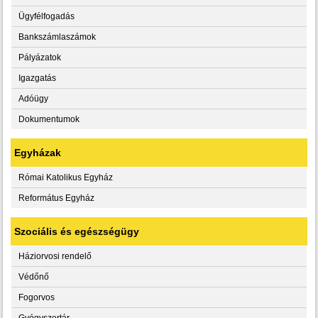
Ügyfélfogadás
Bankszámlaszámok
Pályázatok
Igazgatás
Adóügy
Dokumentumok
Egyházak
Római Katolikus Egyház
Református Egyház
Szociális és egészségügy
Háziorvosi rendelő
Védőnő
Fogorvos
Gyógyszertár