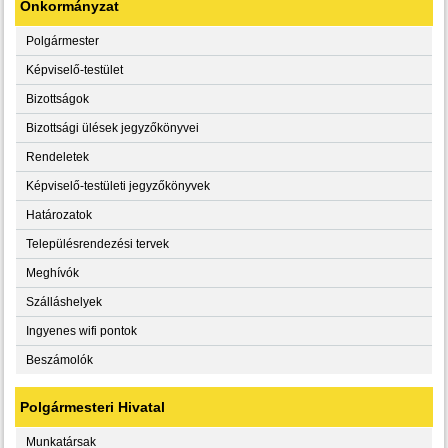
Önkormányzat
Polgármester
Képviselő-testület
Bizottságok
Bizottsági ülések jegyzőkönyvei
Rendeletek
Képviselő-testületi jegyzőkönyvek
Határozatok
Településrendezési tervek
Meghívók
Szálláshelyek
Ingyenes wifi pontok
Beszámolók
Polgármesteri Hivatal
Munkatársak