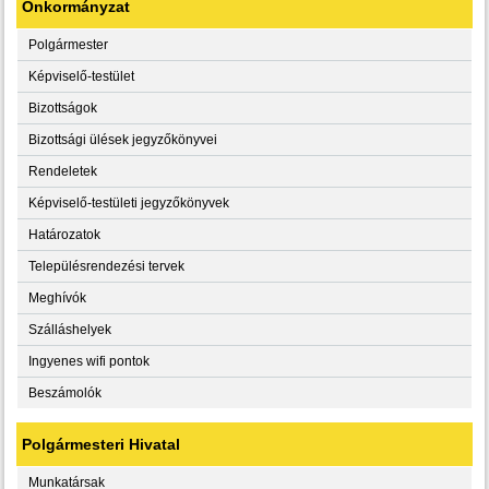
Önkormányzat
Polgármester
Képviselő-testület
Bizottságok
Bizottsági ülések jegyzőkönyvei
Rendeletek
Képviselő-testületi jegyzőkönyvek
Határozatok
Településrendezési tervek
Meghívók
Szálláshelyek
Ingyenes wifi pontok
Beszámolók
Polgármesteri Hivatal
Munkatársak