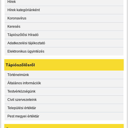
Hírek
Hírek kategóriánként
Koronavírus
Keresés
Tápiószőlősi Híradó
Adatkezelési tájékoztató
Elektronikus ügyintézés
Tápiószőlősről
Történelmünk
Általános információk
Testvérközségünk
Civil szervezeteink
Települési értéktár
Pest megyei értéktár