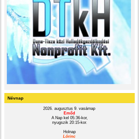
Névnap
2026. augusztus 9. vasárnap
Emőd
A Nap kel 05:36-kor,
nyugszik 20:15-kor.
Holnap
Lőrinc