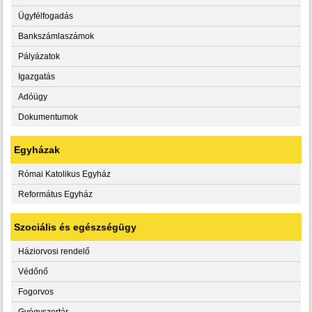
Ügyfélfogadás
Bankszámlaszámok
Pályázatok
Igazgatás
Adóügy
Dokumentumok
Egyházak
Római Katolikus Egyház
Református Egyház
Szociális és egészségügy
Háziorvosi rendelő
Védőnő
Fogorvos
Gyógyszertár