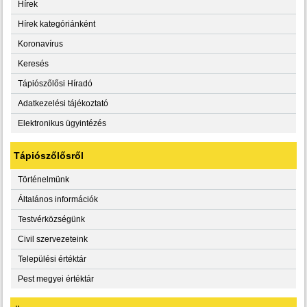
Hírek
Hírek kategóriánként
Koronavírus
Keresés
Tápiószőlősi Híradó
Adatkezelési tájékoztató
Elektronikus ügyintézés
Tápiószőlősről
Történelmünk
Általános információk
Testvérközségünk
Civil szervezeteink
Települési értéktár
Pest megyei értéktár