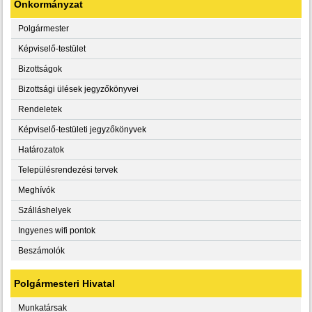
Önkormányzat
Polgármester
Képviselő-testület
Bizottságok
Bizottsági ülések jegyzőkönyvei
Rendeletek
Képviselő-testületi jegyzőkönyvek
Határozatok
Településrendezési tervek
Meghívók
Szálláshelyek
Ingyenes wifi pontok
Beszámolók
Polgármesteri Hivatal
Munkatársak