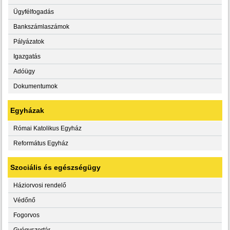
Ügyfélfogadás
Bankszámlaszámok
Pályázatok
Igazgatás
Adóügy
Dokumentumok
Egyházak
Római Katolikus Egyház
Református Egyház
Szociális és egészségügy
Háziorvosi rendelő
Védőnő
Fogorvos
Gyógyszertár