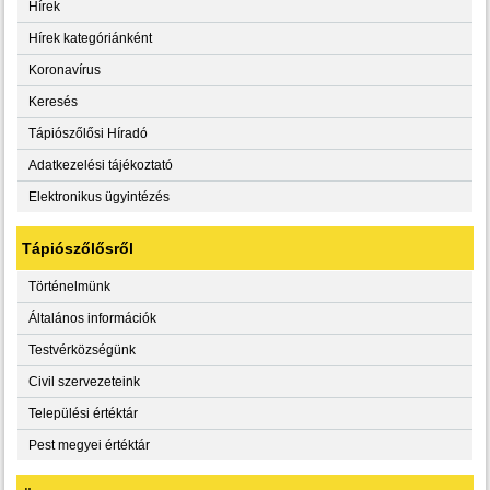
Hírek
Hírek kategóriánként
Koronavírus
Keresés
Tápiószőlősi Híradó
Adatkezelési tájékoztató
Elektronikus ügyintézés
Tápiószőlősről
Történelmünk
Általános információk
Testvérközségünk
Civil szervezeteink
Települési értéktár
Pest megyei értéktár