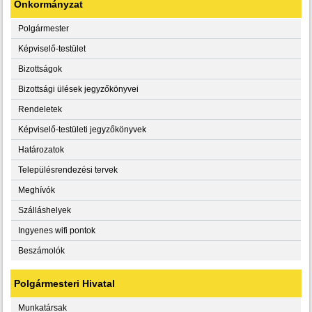
Önkormányzat
Polgármester
Képviselő-testület
Bizottságok
Bizottsági ülések jegyzőkönyvei
Rendeletek
Képviselő-testületi jegyzőkönyvek
Határozatok
Településrendezési tervek
Meghívók
Szálláshelyek
Ingyenes wifi pontok
Beszámolók
Polgármesteri Hivatal
Munkatársak