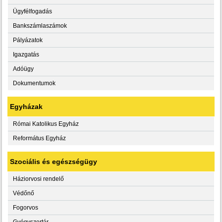
Ügyfélfogadás
Bankszámlaszámok
Pályázatok
Igazgatás
Adóügy
Dokumentumok
Egyházak
Római Katolikus Egyház
Református Egyház
Szociális és egészségügy
Háziorvosi rendelő
Védőnő
Fogorvos
Gyógyszertár