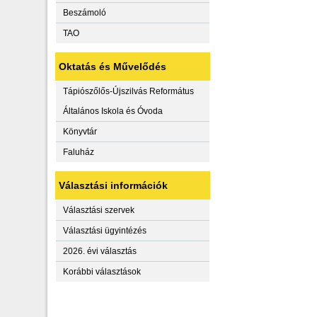
Beszámoló
TAO
Oktatás és Művelődés
Tápiószőlős-Újszilvás Református
Általános Iskola és Óvoda
Könyvtár
Faluház
Választási információk
Választási szervek
Választási ügyintézés
2026. évi választás
Korábbi választások