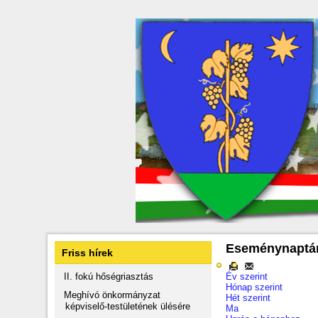
Eseménynaptá
Friss hírek
II. fokú hőségriasztás
Év szerint
Hónap szerint
Meghívó önkormányzat
Hét szerint
képviselő-testületének ülésére
Ma