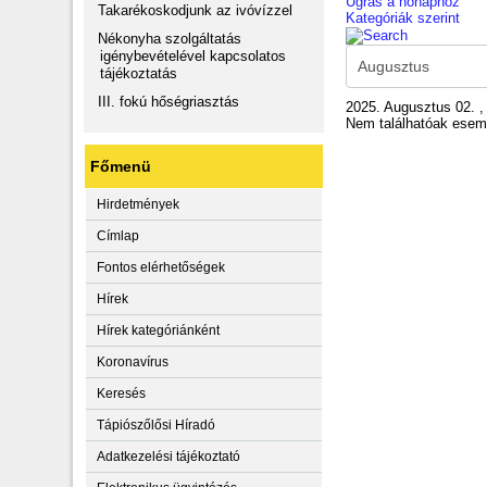
Ugrás a hónaphoz
Takarékoskodjunk az ivóvízzel
Kategóriák szerint
Nékonyha szolgáltatás
igénybevételével kapcsolatos
tájékoztatás
III. fokú hőségriasztás
2025. Augusztus 02. 
Nem találhatóak ese
Főmenü
Hirdetmények
Címlap
Fontos elérhetőségek
Hírek
Hírek kategóriánként
Koronavírus
Keresés
Tápiószőlősi Híradó
Adatkezelési tájékoztató