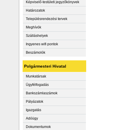
Képviselő-testületi jegyzőkönyvek
Határozatok
Településrendezési tervek
Meghívók
Szálláshelyek
Ingyenes wifi pontok
Beszámolók
Polgármesteri Hivatal
Munkatársak
Ügyfélfogadás
Bankszámlaszámok
Pályázatok
Igazgatás
Adóügy
Dokumentumok