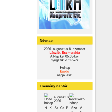
Névnap
2026. augusztus 8. szombat
László, Eszmeralda
A Nap kel 05:35-kor,
nyugszik 20:17-kor.
Holnap
Emőd
napja lesz.
Esemény naptár
Augusztus
2026
H
K
Sz
Cs
P
Szo
V