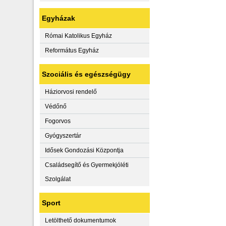
Egyházak
Római Katolikus Egyház
Református Egyház
Szociális és egészségügy
Háziorvosi rendelő
Védőnő
Fogorvos
Gyógyszertár
Idősek Gondozási Központja
Családsegítő és Gyermekjóléti
Szolgálat
Sport
Letölthető dokumentumok