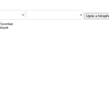
Ugrás a hónaph
, Szombat
mények