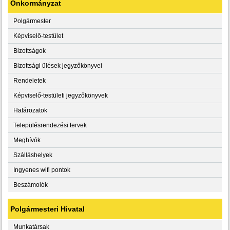
Önkormányzat
Polgármester
Képviselő-testület
Bizottságok
Bizottsági ülések jegyzőkönyvei
Rendeletek
Képviselő-testületi jegyzőkönyvek
Határozatok
Településrendezési tervek
Meghívók
Szálláshelyek
Ingyenes wifi pontok
Beszámolók
Polgármesteri Hivatal
Munkatársak