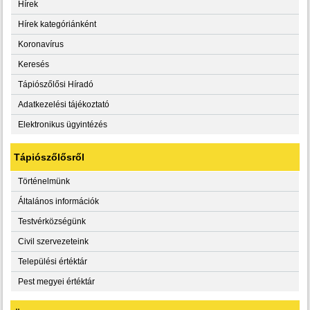
Hírek
Hírek kategóriánként
Koronavírus
Keresés
Tápiószőlősi Híradó
Adatkezelési tájékoztató
Elektronikus ügyintézés
Tápiószőlősről
Történelmünk
Általános információk
Testvérközségünk
Civil szervezeteink
Települési értéktár
Pest megyei értéktár