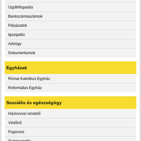
Ügyfélfogadás
Bankszámlaszámok
Pályázatok
Igazgatás
Adóügy
Dokumentumok
Egyházak
Római Katolikus Egyház
Református Egyház
Szociális és egészségügy
Háziorvosi rendelő
Védőnő
Fogorvos
Gyógyszertár