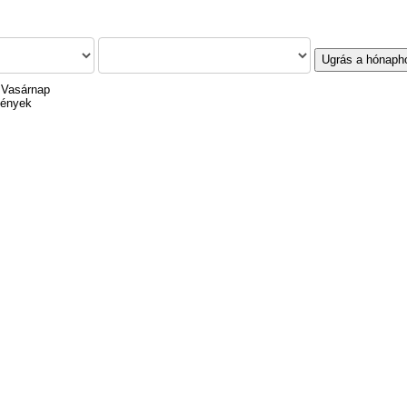
Ugrás a hónaph
 Vasárnap
mények