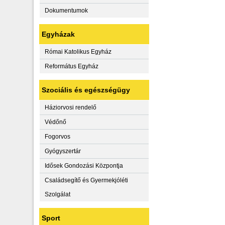
Dokumentumok
Egyházak
Római Katolikus Egyház
Református Egyház
Szociális és egészségügy
Háziorvosi rendelő
Védőnő
Fogorvos
Gyógyszertár
Idősek Gondozási Központja
Családsegítő és Gyermekjóléti
Szolgálat
Sport