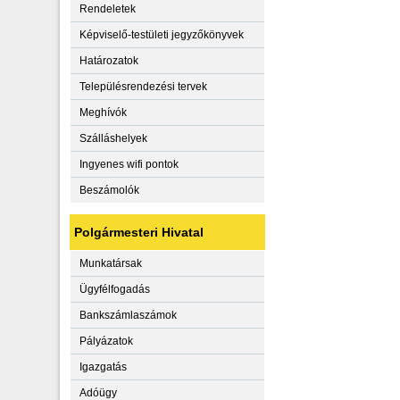
Rendeletek
Képviselő-testületi jegyzőkönyvek
Határozatok
Településrendezési tervek
Meghívók
Szálláshelyek
Ingyenes wifi pontok
Beszámolók
Polgármesteri Hivatal
Munkatársak
Ügyfélfogadás
Bankszámlaszámok
Pályázatok
Igazgatás
Adóügy