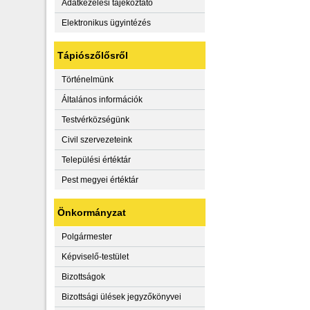
Adatkezelési tájékoztató
Elektronikus ügyintézés
Tápiószőlősről
Történelmünk
Általános információk
Testvérközségünk
Civil szervezeteink
Települési értéktár
Pest megyei értéktár
Önkormányzat
Polgármester
Képviselő-testület
Bizottságok
Bizottsági ülések jegyzőkönyvei