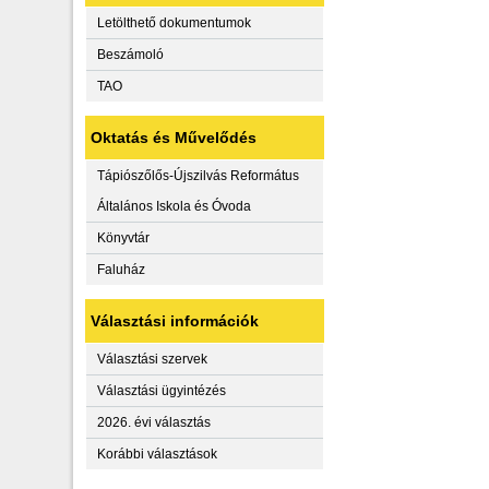
Letölthető dokumentumok
Beszámoló
TAO
Oktatás és Művelődés
Tápiószőlős-Újszilvás Református
Általános Iskola és Óvoda
Könyvtár
Faluház
Választási információk
Választási szervek
Választási ügyintézés
2026. évi választás
Korábbi választások