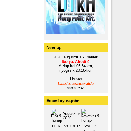
Névnap
2026. augusztus 7. péntek
Ibolya, Afrodité
A Nap kel 05:34-kor,
nyugszik 20:18-kor.
Holnap
László, Eszmeralda
napja lesz.
Esemény naptár
Augusztus
2026
H
K
Sz
Cs
P
Szo
V