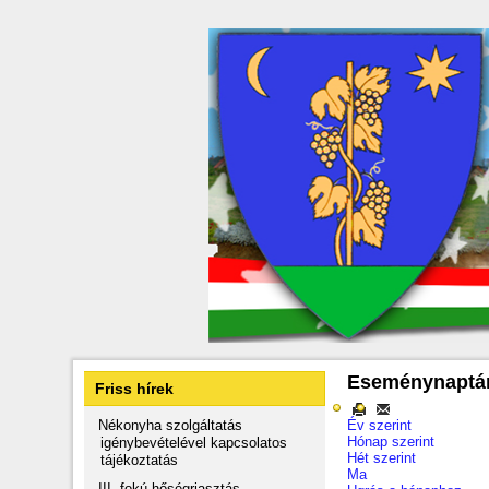
Eseménynaptá
Friss hírek
Nékonyha szolgáltatás
Év szerint
Hónap szerint
igénybevételével kapcsolatos
Hét szerint
tájékoztatás
Ma
III. fokú hőségriasztás