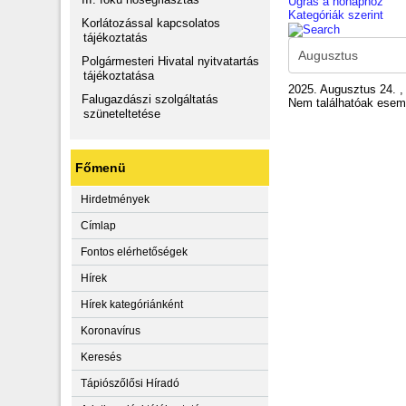
Ugrás a hónaphoz
Kategóriák szerint
Korlátozással kapcsolatos
tájékoztatás
Polgármesteri Hivatal nyitvatartás
tájékoztatása
2025. Augusztus 24. ,
Falugazdászi szolgáltatás
Nem találhatóak ese
szüneteltetése
Főmenü
Hirdetmények
Címlap
Fontos elérhetőségek
Hírek
Hírek kategóriánként
Koronavírus
Keresés
Tápiószőlősi Híradó