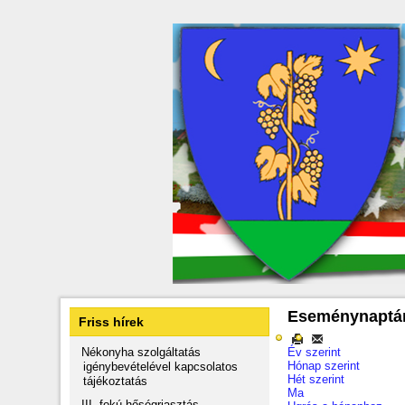
Eseménynaptá
Friss hírek
Nékonyha szolgáltatás
Év szerint
Hónap szerint
igénybevételével kapcsolatos
Hét szerint
tájékoztatás
Ma
III. fokú hőségriasztás