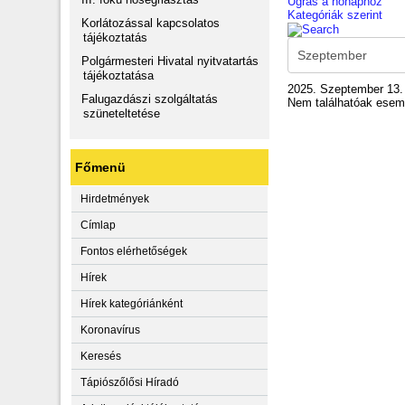
Ugrás a hónaphoz
Kategóriák szerint
Korlátozással kapcsolatos
tájékoztatás
Polgármesteri Hivatal nyitvatartás
tájékoztatása
2025. Szeptember 13.
Falugazdászi szolgáltatás
Nem találhatóak ese
szüneteltetése
Főmenü
Hirdetmények
Címlap
Fontos elérhetőségek
Hírek
Hírek kategóriánként
Koronavírus
Keresés
Tápiószőlősi Híradó