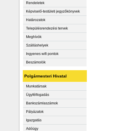
Rendeletek
Képviselő-testületi jegyzőkönyvek
Határozatok
Településrendezési tervek
Meghívók
Szálláshelyek
Ingyenes wifi pontok
Beszámolók
Polgármesteri Hivatal
Munkatársak
Ügyfélfogadás
Bankszámlaszámok
Pályázatok
Igazgatás
Adóügy