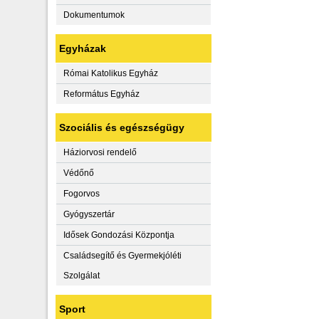
Dokumentumok
Egyházak
Római Katolikus Egyház
Református Egyház
Szociális és egészségügy
Háziorvosi rendelő
Védőnő
Fogorvos
Gyógyszertár
Idősek Gondozási Központja
Családsegítő és Gyermekjóléti
Szolgálat
Sport