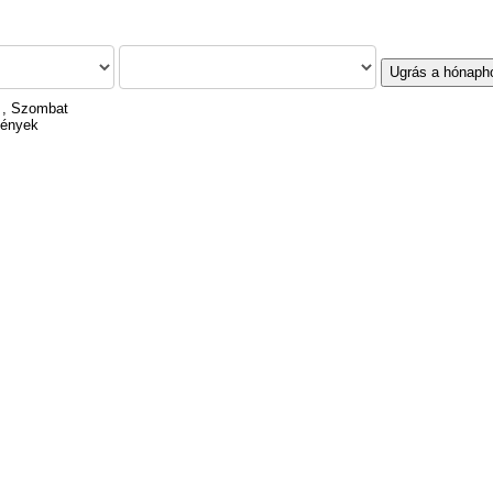
Ugrás a hónaph
 , Szombat
mények