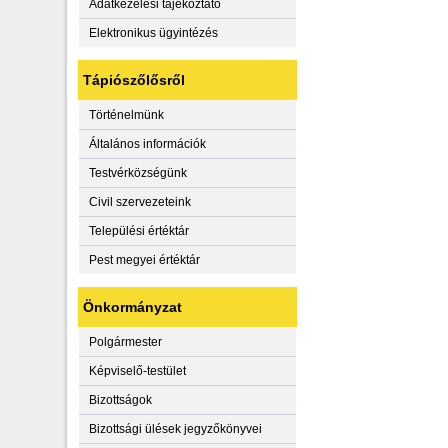
Adatkezelési tájékoztató
Elektronikus ügyintézés
Tápiószőlősről
Történelmünk
Általános információk
Testvérközségünk
Civil szervezeteink
Települési értéktár
Pest megyei értéktár
Önkormányzat
Polgármester
Képviselő-testület
Bizottságok
Bizottsági ülések jegyzőkönyvei