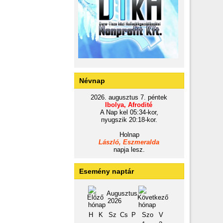
Névnap
2026. augusztus 7. péntek
Ibolya, Afrodité
A Nap kel 05:34-kor,
nyugszik 20:18-kor.
Holnap
László, Eszmeralda
napja lesz.
Esemény naptár
Augusztus
2026
H
K
Sz
Cs
P
Szo
V