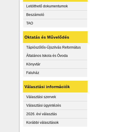
Letölthető dokumentumok
Beszámoló
TAO
Oktatás és Művelődés
Tápiószőlős-Újszilvás Református
Általános Iskola és Óvoda
Könyvtár
Faluház
Választási információk
Választási szervek
Választási ügyintézés
2026. évi választás
Korábbi választások