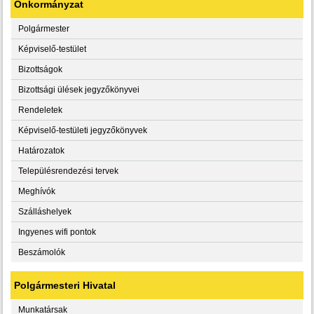
Önkormányzat
Polgármester
Képviselő-testület
Bizottságok
Bizottsági ülések jegyzőkönyvei
Rendeletek
Képviselő-testületi jegyzőkönyvek
Határozatok
Településrendezési tervek
Meghívók
Szálláshelyek
Ingyenes wifi pontok
Beszámolók
Polgármesteri Hivatal
Munkatársak