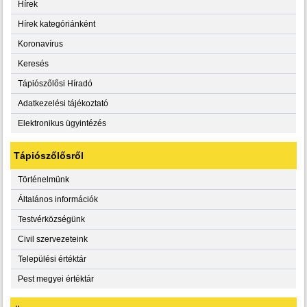
Hírek
Hírek kategóriánként
Koronavírus
Keresés
Tápiószőlősi Híradó
Adatkezelési tájékoztató
Elektronikus ügyintézés
Tápiószőlősről
Történelmünk
Általános információk
Testvérközségünk
Civil szervezeteink
Települési értéktár
Pest megyei értéktár