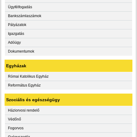
Ügyfélfogadás
Bankszámlaszámok
Pályázatok
Igazgatás
Adóügy
Dokumentumok
Egyházak
Római Katolikus Egyház
Református Egyház
Szociális és egészségügy
Háziorvosi rendelő
Védőnő
Fogorvos
Gyógyszertár