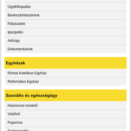
Ügyfélfogadás
Bankszámlaszámok
Pályázatok
Igazgatás
Adóügy
Dokumentumok
Egyházak
Római Katolikus Egyház
Református Egyház
Szociális és egészségügy
Háziorvosi rendelő
Védőnő
Fogorvos
Gyógyszertár