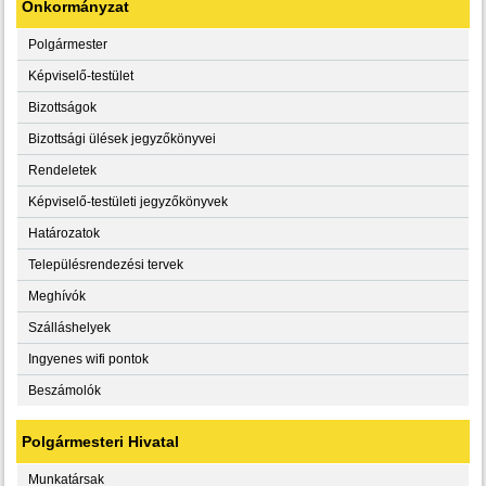
Önkormányzat
Polgármester
Képviselő-testület
Bizottságok
Bizottsági ülések jegyzőkönyvei
Rendeletek
Képviselő-testületi jegyzőkönyvek
Határozatok
Településrendezési tervek
Meghívók
Szálláshelyek
Ingyenes wifi pontok
Beszámolók
Polgármesteri Hivatal
Munkatársak