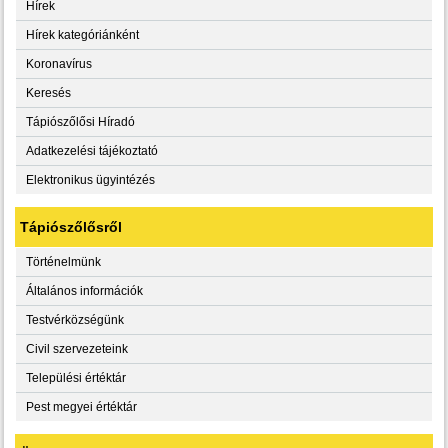
Hírek
Hírek kategóriánként
Koronavírus
Keresés
Tápiószőlősi Híradó
Adatkezelési tájékoztató
Elektronikus ügyintézés
Tápiószőlősről
Történelmünk
Általános információk
Testvérközségünk
Civil szervezeteink
Települési értéktár
Pest megyei értéktár