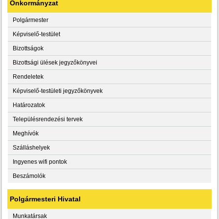
Önkormányzat
Polgármester
Képviselő-testület
Bizottságok
Bizottsági ülések jegyzőkönyvei
Rendeletek
Képviselő-testületi jegyzőkönyvek
Határozatok
Településrendezési tervek
Meghívók
Szálláshelyek
Ingyenes wifi pontok
Beszámolók
Polgármesteri Hivatal
Munkatársak