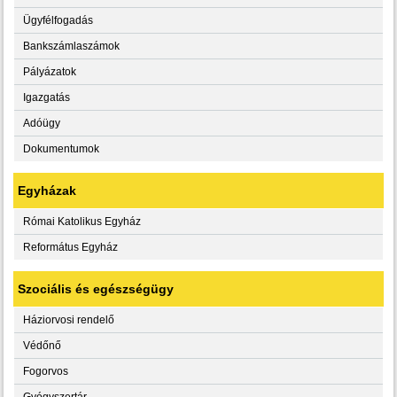
Ügyfélfogadás
Bankszámlaszámok
Pályázatok
Igazgatás
Adóügy
Dokumentumok
Egyházak
Római Katolikus Egyház
Református Egyház
Szociális és egészségügy
Háziorvosi rendelő
Védőnő
Fogorvos
Gyógyszertár