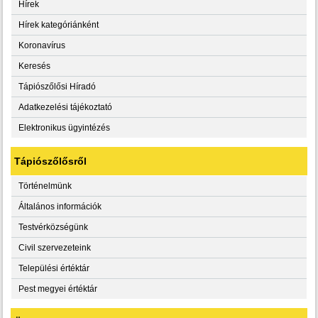
Hírek
Hírek kategóriánként
Koronavírus
Keresés
Tápiószőlősi Híradó
Adatkezelési tájékoztató
Elektronikus ügyintézés
Tápiószőlősről
Történelmünk
Általános információk
Testvérközségünk
Civil szervezeteink
Települési értéktár
Pest megyei értéktár