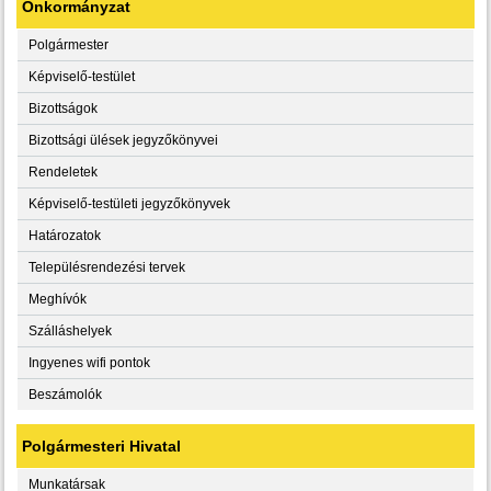
Önkormányzat
Polgármester
Képviselő-testület
Bizottságok
Bizottsági ülések jegyzőkönyvei
Rendeletek
Képviselő-testületi jegyzőkönyvek
Határozatok
Településrendezési tervek
Meghívók
Szálláshelyek
Ingyenes wifi pontok
Beszámolók
Polgármesteri Hivatal
Munkatársak