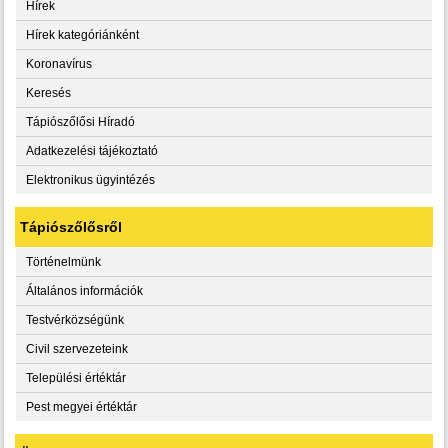
Hírek
Hírek kategóriánként
Koronavírus
Keresés
Tápiószőlősi Híradó
Adatkezelési tájékoztató
Elektronikus ügyintézés
Tápiószőlősről
Történelmünk
Általános információk
Testvérközségünk
Civil szervezeteink
Települési értéktár
Pest megyei értéktár