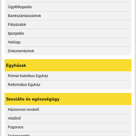
Ügyfélfogadás
Bankszámlaszámok
Pályázatok
Igazgatás
Adóügy
Dokumentumok
Egyházak
Római Katolikus Egyház
Református Egyház
Szociális és egészségügy
Háziorvosi rendelő
Védőnő
Fogorvos
Gyógyszertár