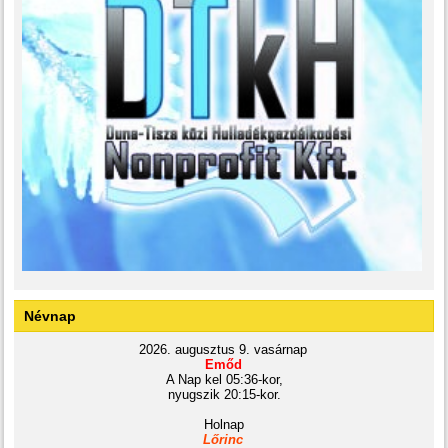
Névnap
2026. augusztus 9. vasárnap
Emőd
A Nap kel 05:36-kor,
nyugszik 20:15-kor.
Holnap
Lőrinc