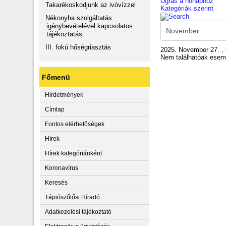
Ugrás a hónaphoz
Takarékoskodjunk az ivóvízzel
Kategóriák szerint
Nékonyha szolgáltatás
igénybevételével kapcsolatos
tájékoztatás
III. fokú hőségriasztás
2025. November 27. , 
Nem találhatóak ese
Főmenü
Hirdetmények
Címlap
Fontos elérhetőségek
Hírek
Hírek kategóriánként
Koronavírus
Keresés
Tápiószőlősi Híradó
Adatkezelési tájékoztató