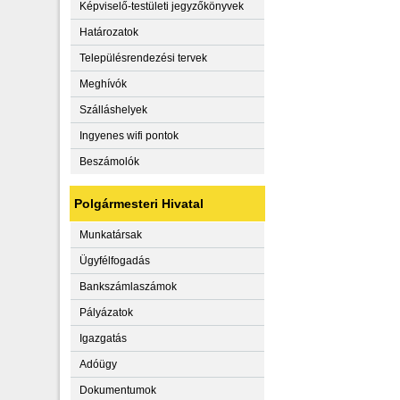
Képviselő-testületi jegyzőkönyvek
Határozatok
Településrendezési tervek
Meghívók
Szálláshelyek
Ingyenes wifi pontok
Beszámolók
Polgármesteri Hivatal
Munkatársak
Ügyfélfogadás
Bankszámlaszámok
Pályázatok
Igazgatás
Adóügy
Dokumentumok