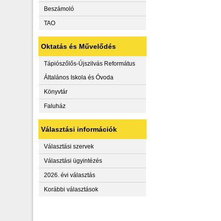
Beszámoló
TAO
Oktatás és Művelődés
Tápiószőlős-Újszilvás Református
Általános Iskola és Óvoda
Könyvtár
Faluház
Választási információk
Választási szervek
Választási ügyintézés
2026. évi választás
Korábbi választások