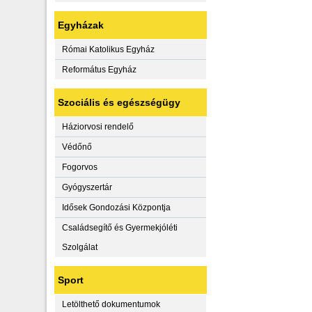
Egyházak
Római Katolikus Egyház
Református Egyház
Szociális és egészségügy
Háziorvosi rendelő
Védőnő
Fogorvos
Gyógyszertár
Idősek Gondozási Központja
Családsegítő és Gyermekjóléti
Szolgálat
Sport
Letölthető dokumentumok