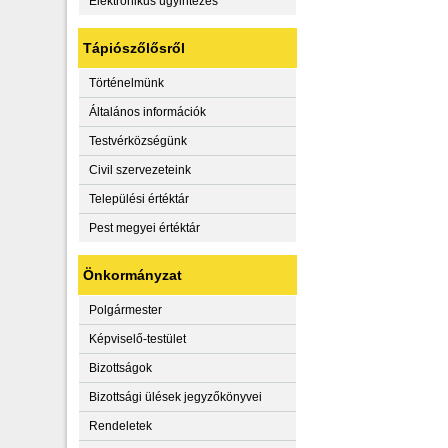
Elektronikus ügyintézés
Tápiószőlősről
Történelmünk
Általános információk
Testvérközségünk
Civil szervezeteink
Települési értéktár
Pest megyei értéktár
Önkormányzat
Polgármester
Képviselő-testület
Bizottságok
Bizottsági ülések jegyzőkönyvei
Rendeletek