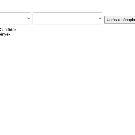
Ugrás a hónaph
Csütörtök
mények