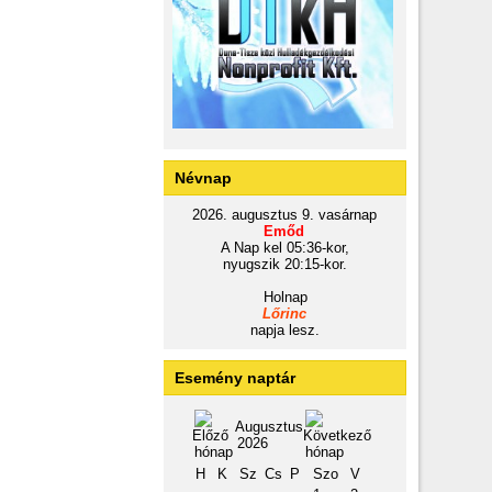
Névnap
2026. augusztus 9. vasárnap
Emőd
A Nap kel 05:36-kor,
nyugszik 20:15-kor.
Holnap
Lőrinc
napja lesz.
Esemény naptár
Augusztus
2026
H
K
Sz
Cs
P
Szo
V