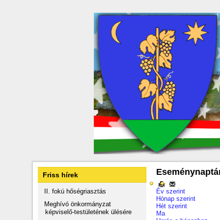
Eseménynaptá
Friss hírek
II. fokú hőségriasztás
Év szerint
Hónap szerint
Meghívó önkormányzat
Hét szerint
képviselő-testületének ülésére
Ma