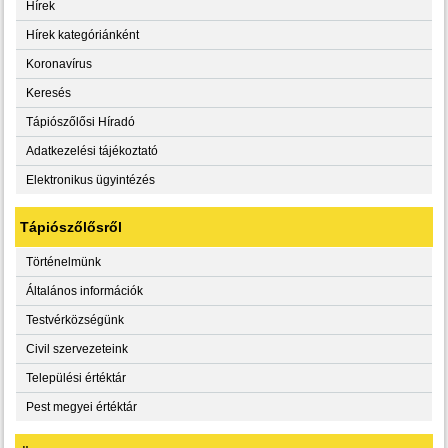
Hírek
Hírek kategóriánként
Koronavírus
Keresés
Tápiószőlősi Híradó
Adatkezelési tájékoztató
Elektronikus ügyintézés
Tápiószőlősről
Történelmünk
Általános információk
Testvérközségünk
Civil szervezeteink
Települési értéktár
Pest megyei értéktár