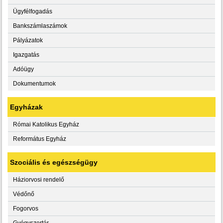
Ügyfélfogadás
Bankszámlaszámok
Pályázatok
Igazgatás
Adóügy
Dokumentumok
Egyházak
Római Katolikus Egyház
Református Egyház
Szociális és egészségügy
Háziorvosi rendelő
Védőnő
Fogorvos
Gyógyszertár