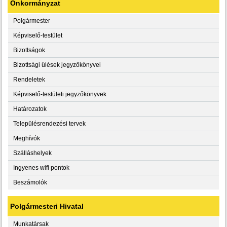
Önkormányzat
Polgármester
Képviselő-testület
Bizottságok
Bizottsági ülések jegyzőkönyvei
Rendeletek
Képviselő-testületi jegyzőkönyvek
Határozatok
Településrendezési tervek
Meghívók
Szálláshelyek
Ingyenes wifi pontok
Beszámolók
Polgármesteri Hivatal
Munkatársak