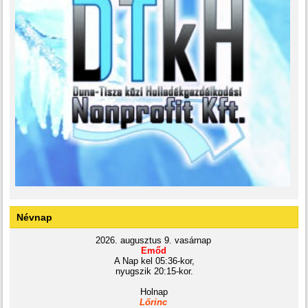
Névnap
2026. augusztus 9. vasárnap
Emőd
A Nap kel 05:36-kor,
nyugszik 20:15-kor.
Holnap
Lőrinc