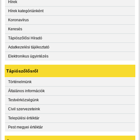
Hírek
Hírek kategóriánként
Koronavírus
Keresés
Tápiószőlősi Híradó
Adatkezelési tájékoztató
Elektronikus ügyintézés
Tápiószőlősről
Történelmünk
Általános információk
Testvérközségünk
Civil szervezeteink
Települési értéktár
Pest megyei értéktár