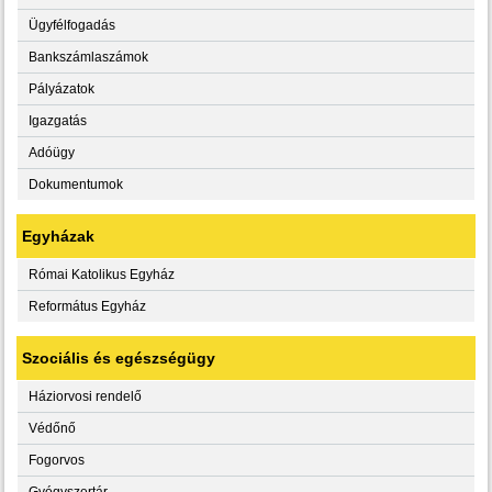
Ügyfélfogadás
Bankszámlaszámok
Pályázatok
Igazgatás
Adóügy
Dokumentumok
Egyházak
Római Katolikus Egyház
Református Egyház
Szociális és egészségügy
Háziorvosi rendelő
Védőnő
Fogorvos
Gyógyszertár