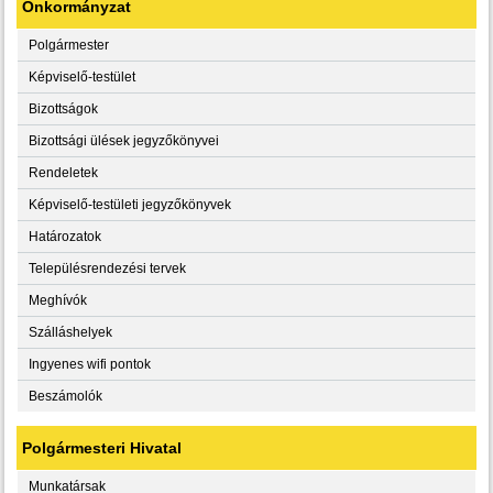
Önkormányzat
Polgármester
Képviselő-testület
Bizottságok
Bizottsági ülések jegyzőkönyvei
Rendeletek
Képviselő-testületi jegyzőkönyvek
Határozatok
Településrendezési tervek
Meghívók
Szálláshelyek
Ingyenes wifi pontok
Beszámolók
Polgármesteri Hivatal
Munkatársak