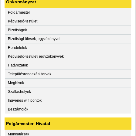
Önkormányzat
Polgármester
Képviselő-testület
Bizottságok
Bizottsági ülések jegyzőkönyvei
Rendeletek
Képviselő-testületi jegyzőkönyvek
Határozatok
Településrendezési tervek
Meghívók
Szálláshelyek
Ingyenes wifi pontok
Beszámolók
Polgármesteri Hivatal
Munkatársak