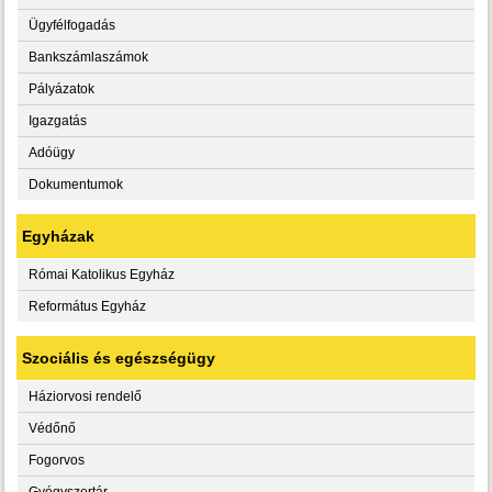
Ügyfélfogadás
Bankszámlaszámok
Pályázatok
Igazgatás
Adóügy
Dokumentumok
Egyházak
Római Katolikus Egyház
Református Egyház
Szociális és egészségügy
Háziorvosi rendelő
Védőnő
Fogorvos
Gyógyszertár