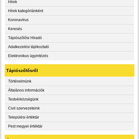
Hírek
Hírek kategóriánként
Koronavírus
Keresés
Tápiószőlősi Híradó
Adatkezelési tájékoztató
Elektronikus ügyintézés
Tápiószőlősről
Történelmünk
Általános információk
Testvérközségünk
Civil szervezeteink
Települési értéktár
Pest megyei értéktár