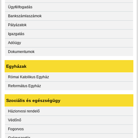
Ügyfélfogadás
Bankszámlaszámok
Pályázatok
Igazgatás
Adóügy
Dokumentumok
Egyházak
Római Katolikus Egyház
Református Egyház
Szociális és egészségügy
Háziorvosi rendelő
Védőnő
Fogorvos
Gyógyszertár