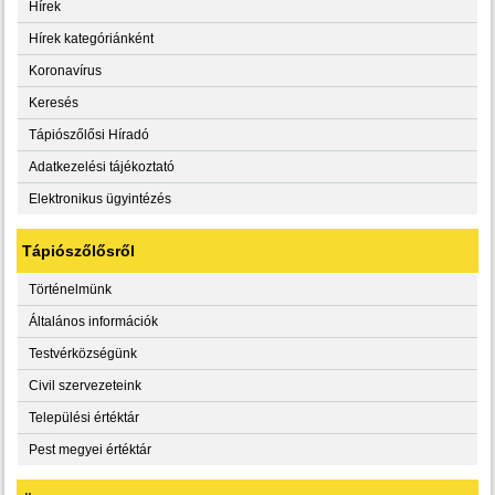
Hírek
Hírek kategóriánként
Koronavírus
Keresés
Tápiószőlősi Híradó
Adatkezelési tájékoztató
Elektronikus ügyintézés
Tápiószőlősről
Történelmünk
Általános információk
Testvérközségünk
Civil szervezeteink
Települési értéktár
Pest megyei értéktár