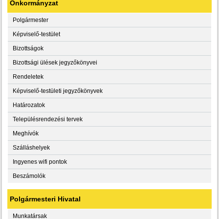
Önkormányzat
Polgármester
Képviselő-testület
Bizottságok
Bizottsági ülések jegyzőkönyvei
Rendeletek
Képviselő-testületi jegyzőkönyvek
Határozatok
Településrendezési tervek
Meghívók
Szálláshelyek
Ingyenes wifi pontok
Beszámolók
Polgármesteri Hivatal
Munkatársak