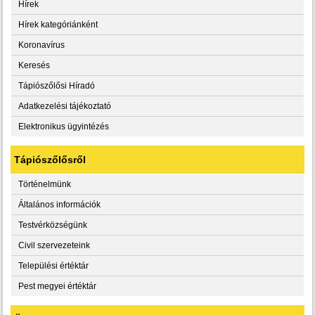
Hírek
Hírek kategóriánként
Koronavírus
Keresés
Tápiószőlősi Híradó
Adatkezelési tájékoztató
Elektronikus ügyintézés
Tápiószőlősről
Történelmünk
Általános információk
Testvérközségünk
Civil szervezeteink
Települési értéktár
Pest megyei értéktár