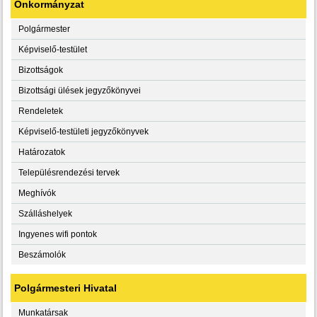
Önkormányzat
Polgármester
Képviselő-testület
Bizottságok
Bizottsági ülések jegyzőkönyvei
Rendeletek
Képviselő-testületi jegyzőkönyvek
Határozatok
Településrendezési tervek
Meghívók
Szálláshelyek
Ingyenes wifi pontok
Beszámolók
Polgármesteri Hivatal
Munkatársak