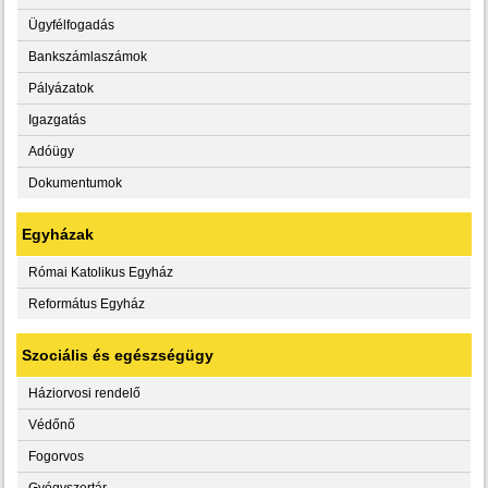
Ügyfélfogadás
Bankszámlaszámok
Pályázatok
Igazgatás
Adóügy
Dokumentumok
Egyházak
Római Katolikus Egyház
Református Egyház
Szociális és egészségügy
Háziorvosi rendelő
Védőnő
Fogorvos
Gyógyszertár