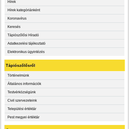
Hírek
Hírek kategóriánként
Koronavírus
Keresés
Tápiószőlősi Híradó
Adatkezelési tájékoztató
Elektronikus ügyintézés
Tápiószőlősről
Történelmünk
Általános információk
Testvérközségünk
Civil szervezeteink
Települési értéktár
Pest megyei értéktár