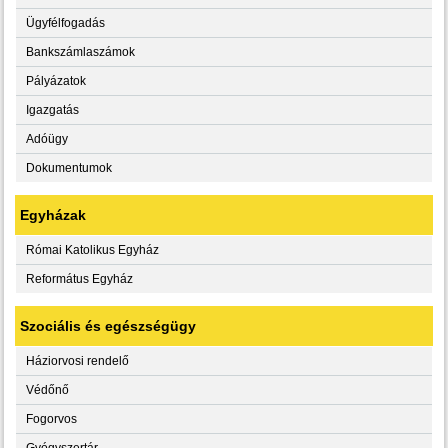
Ügyfélfogadás
Bankszámlaszámok
Pályázatok
Igazgatás
Adóügy
Dokumentumok
Egyházak
Római Katolikus Egyház
Református Egyház
Szociális és egészségügy
Háziorvosi rendelő
Védőnő
Fogorvos
Gyógyszertár