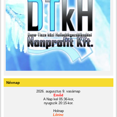
Névnap
2026. augusztus 9. vasárnap
Emőd
A Nap kel 05:36-kor,
nyugszik 20:15-kor.
Holnap
Lőrinc