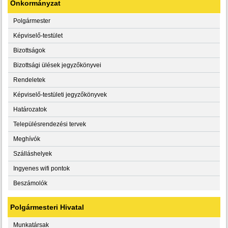
Önkormányzat
Polgármester
Képviselő-testület
Bizottságok
Bizottsági ülések jegyzőkönyvei
Rendeletek
Képviselő-testületi jegyzőkönyvek
Határozatok
Településrendezési tervek
Meghívók
Szálláshelyek
Ingyenes wifi pontok
Beszámolók
Polgármesteri Hivatal
Munkatársak