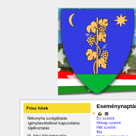
Eseménynaptá
Friss hírek
Nékonyha szolgáltatás
Év szerint
Hónap szerint
igénybevételével kapcsolatos
Hét szerint
tájékoztatás
Ma
III. fokú hőségriasztás