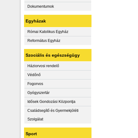
Dokumentumok
Egyházak
Római Katolikus Egyház
Református Egyház
Szociális és egészségügy
Háziorvosi rendelő
Védőnő
Fogorvos
Gyógyszertár
Idősek Gondozási Központja
Családsegítő és Gyermekjóléti
Szolgálat
Sport