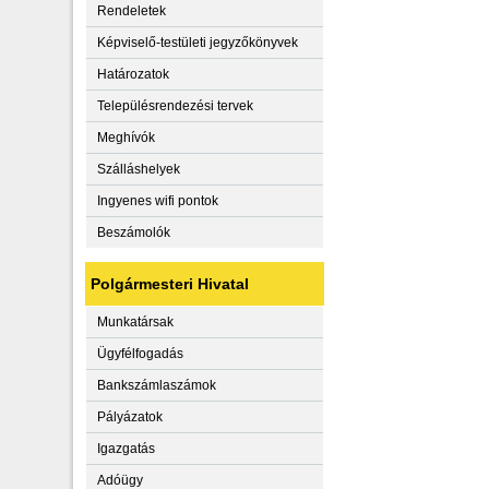
Rendeletek
Képviselő-testületi jegyzőkönyvek
Határozatok
Településrendezési tervek
Meghívók
Szálláshelyek
Ingyenes wifi pontok
Beszámolók
Polgármesteri Hivatal
Munkatársak
Ügyfélfogadás
Bankszámlaszámok
Pályázatok
Igazgatás
Adóügy