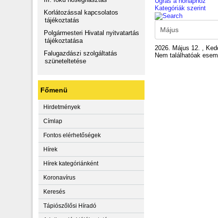
Ugrás a hónaphoz
Kategóriák szerint
Korlátozással kapcsolatos
tájékoztatás
Polgármesteri Hivatal nyitvatartás
tájékoztatása
2026. Május 12. , Ked
Falugazdászi szolgáltatás
Nem találhatóak ese
szüneteltetése
Főmenü
Hirdetmények
Címlap
Fontos elérhetőségek
Hírek
Hírek kategóriánként
Koronavírus
Keresés
Tápiószőlősi Híradó