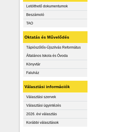
Letölthető dokumentumok
Beszámoló
TAO
Oktatás és Művelődés
Tápiószőlős-Újszilvás Református
Általános Iskola és Óvoda
Könyvtár
Faluház
Választási információk
Választási szervek
Választási ügyintézés
2026. évi választás
Korábbi választások