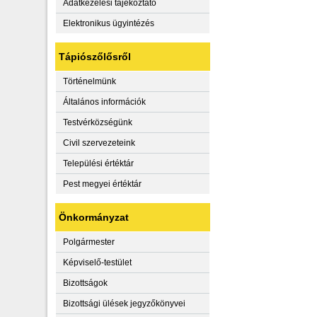
Adatkezelési tájékoztató
Elektronikus ügyintézés
Tápiószőlősről
Történelmünk
Általános információk
Testvérközségünk
Civil szervezeteink
Települési értéktár
Pest megyei értéktár
Önkormányzat
Polgármester
Képviselő-testület
Bizottságok
Bizottsági ülések jegyzőkönyvei