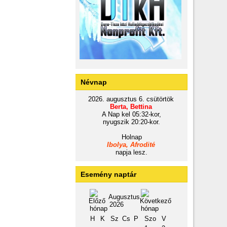
Névnap
2026. augusztus 6. csütörtök
Berta, Bettina
A Nap kel 05:32-kor,
nyugszik 20:20-kor.
Holnap
Ibolya, Afrodité
napja lesz.
Esemény naptár
Augusztus
2026
H
K
Sz
Cs
P
Szo
V