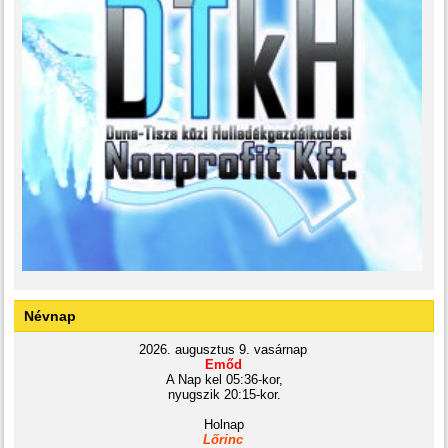
Névnap
2026. augusztus 9. vasárnap
Emőd
A Nap kel 05:36-kor,
nyugszik 20:15-kor.
Holnap
Lőrinc