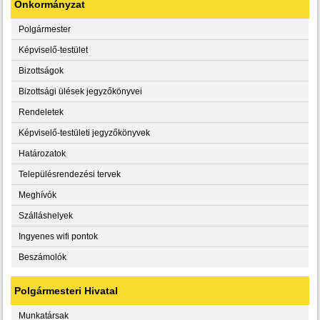
Önkormányzat
Polgármester
Képviselő-testület
Bizottságok
Bizottsági ülések jegyzőkönyvei
Rendeletek
Képviselő-testületi jegyzőkönyvek
Határozatok
Településrendezési tervek
Meghívók
Szálláshelyek
Ingyenes wifi pontok
Beszámolók
Polgármesteri Hivatal
Munkatársak