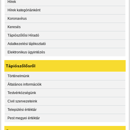
Hírek
Hírek kategóriánként
Koronavírus
Keresés
Tápiószőlősi Híradó
Adatkezelési tájékoztató
Elektronikus ügyintézés
Tápiószőlősről
Történelmünk
Általános információk
Testvérközségünk
Civil szervezeteink
Települési értéktár
Pest megyei értéktár