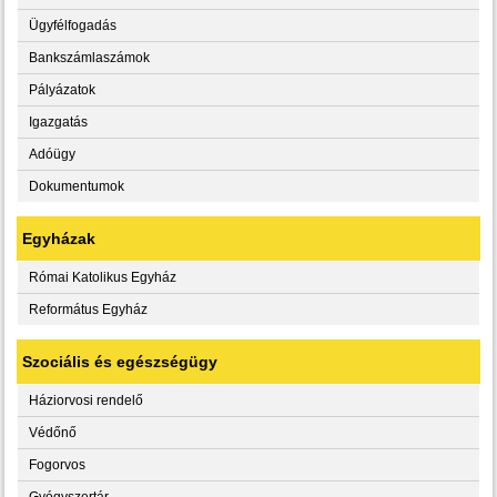
Ügyfélfogadás
Bankszámlaszámok
Pályázatok
Igazgatás
Adóügy
Dokumentumok
Egyházak
Római Katolikus Egyház
Református Egyház
Szociális és egészségügy
Háziorvosi rendelő
Védőnő
Fogorvos
Gyógyszertár