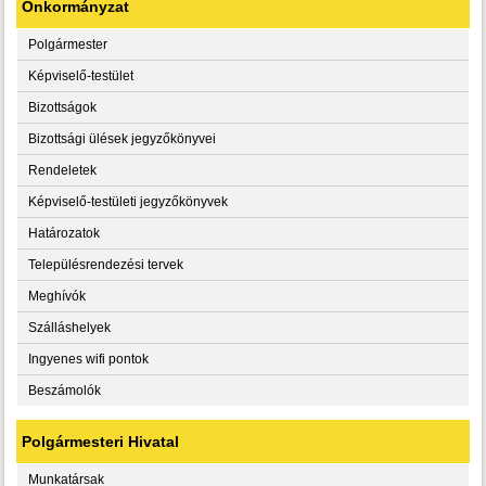
Önkormányzat
Polgármester
Képviselő-testület
Bizottságok
Bizottsági ülések jegyzőkönyvei
Rendeletek
Képviselő-testületi jegyzőkönyvek
Határozatok
Településrendezési tervek
Meghívók
Szálláshelyek
Ingyenes wifi pontok
Beszámolók
Polgármesteri Hivatal
Munkatársak