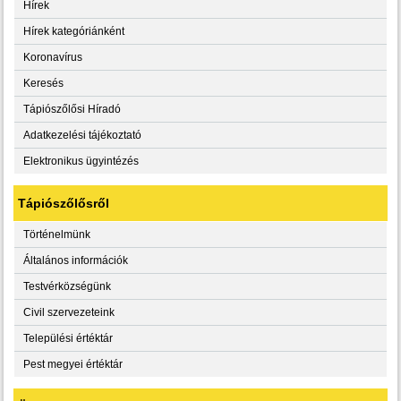
Hírek
Hírek kategóriánként
Koronavírus
Keresés
Tápiószőlősi Híradó
Adatkezelési tájékoztató
Elektronikus ügyintézés
Tápiószőlősről
Történelmünk
Általános információk
Testvérközségünk
Civil szervezeteink
Települési értéktár
Pest megyei értéktár