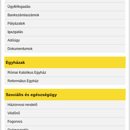
Ügyfélfogadás
Bankszámlaszámok
Pályázatok
Igazgatás
Adóügy
Dokumentumok
Egyházak
Római Katolikus Egyház
Református Egyház
Szociális és egészségügy
Háziorvosi rendelő
Védőnő
Fogorvos
Gyógyszertár