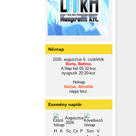
Névnap
2026. augusztus 6. csütörtök
Berta, Bettina
A Nap kel 05:32-kor,
nyugszik 20:20-kor.
Holnap
Ibolya, Afrodité
napja lesz.
Esemény naptár
Augusztus
2026
H
K
Sz
Cs
P
Szo
V