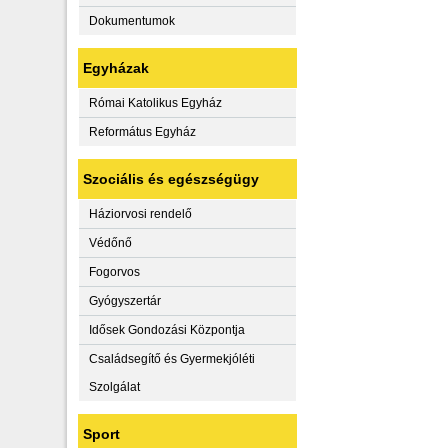
Dokumentumok
Egyházak
Római Katolikus Egyház
Református Egyház
Szociális és egészségügy
Háziorvosi rendelő
Védőnő
Fogorvos
Gyógyszertár
Idősek Gondozási Központja
Családsegítő és Gyermekjóléti
Szolgálat
Sport