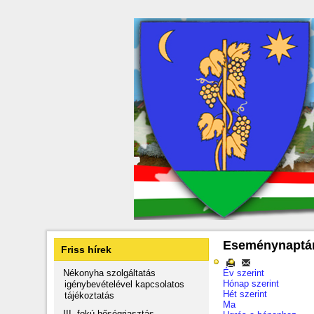
Eseménynaptá
Friss hírek
Nékonyha szolgáltatás
Év szerint
Hónap szerint
igénybevételével kapcsolatos
Hét szerint
tájékoztatás
Ma
III. fokú hőségriasztás