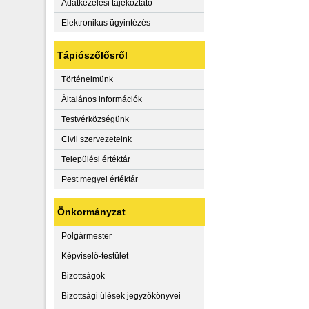
Adatkezelési tájékoztató
Elektronikus ügyintézés
Tápiószőlősről
Történelmünk
Általános információk
Testvérközségünk
Civil szervezeteink
Települési értéktár
Pest megyei értéktár
Önkormányzat
Polgármester
Képviselő-testület
Bizottságok
Bizottsági ülések jegyzőkönyvei