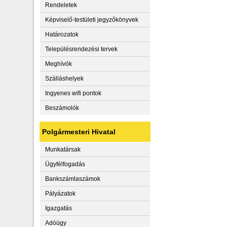
Rendeletek
Képviselő-testületi jegyzőkönyvek
Határozatok
Településrendezési tervek
Meghívók
Szálláshelyek
Ingyenes wifi pontok
Beszámolók
Polgármesteri Hivatal
Munkatársak
Ügyfélfogadás
Bankszámlaszámok
Pályázatok
Igazgatás
Adóügy