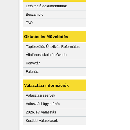
Letölthető dokumentumok
Beszámoló
TAO
Oktatás és Művelődés
Tápiószőlős-Újszilvás Református
Általános Iskola és Óvoda
Könyvtár
Faluház
Választási információk
Választási szervek
Választási ügyintézés
2026. évi választás
Korábbi választások