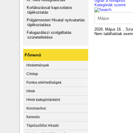
Ugrás a hónaphoz
Kategóriák szerint
Korlátozással kapcsolatos
tájékoztatás
Polgármesteri Hivatal nyitvatartás
tájékoztatása
2026. Május 16. , Sz
Falugazdászi szolgáltatás
Nem találhatóak ese
szüneteltetése
Főmenü
Hirdetmények
Címlap
Fontos elérhetőségek
Hírek
Hírek kategóriánként
Koronavírus
Keresés
Tápiószőlősi Híradó