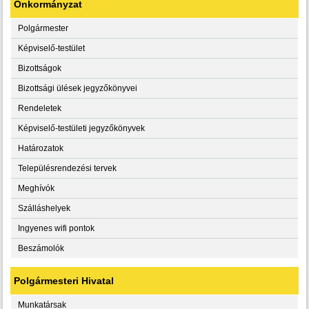
Önkormányzat
Polgármester
Képviselő-testület
Bizottságok
Bizottsági ülések jegyzőkönyvei
Rendeletek
Képviselő-testületi jegyzőkönyvek
Határozatok
Településrendezési tervek
Meghívók
Szálláshelyek
Ingyenes wifi pontok
Beszámolók
Polgármesteri Hivatal
Munkatársak