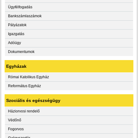
Ügyfélfogadás
Bankszámlaszámok
Pályázatok
Igazgatás
Adóügy
Dokumentumok
Egyházak
Római Katolikus Egyház
Református Egyház
Szociális és egészségügy
Háziorvosi rendelő
Védőnő
Fogorvos
Gyógyszertár