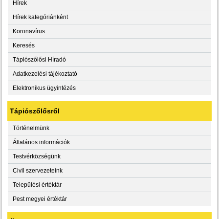
Hírek
Hírek kategóriánként
Koronavírus
Keresés
Tápiószőlősi Híradó
Adatkezelési tájékoztató
Elektronikus ügyintézés
Tápiószőlősről
Történelmünk
Általános információk
Testvérközségünk
Civil szervezeteink
Települési értéktár
Pest megyei értéktár