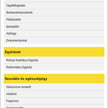
Ügyfélfogadás
Bankszámlaszámok
Pályázatok
Igazgatás
Adóügy
Dokumentumok
Egyházak
Római Katolikus Egyház
Református Egyház
Szociális és egészségügy
Háziorvosi rendelő
Védőnő
Fogorvos
Gyógyszertár