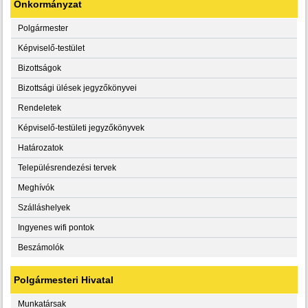
Önkormányzat
Polgármester
Képviselő-testület
Bizottságok
Bizottsági ülések jegyzőkönyvei
Rendeletek
Képviselő-testületi jegyzőkönyvek
Határozatok
Településrendezési tervek
Meghívók
Szálláshelyek
Ingyenes wifi pontok
Beszámolók
Polgármesteri Hivatal
Munkatársak