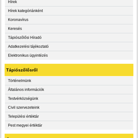
Hírek
Hírek kategóriánként
Koronavírus
Keresés
Tápiószőlősi Híradó
Adatkezelési tájékoztató
Elektronikus ügyintézés
Tápiószőlősről
Történelmünk
Általános információk
Testvérközségünk
Civil szervezeteink
Települési értéktár
Pest megyei értéktár