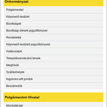
Önkormányzat
Polgármester
Képviselő-testület
Bizottságok
Bizottsági ülések jegyzőkönyvei
Rendeletek
Képviselő-testületi jegyzőkönyvek
Határozatok
Településrendezési tervek
Meghívók
Szálláshelyek
Ingyenes wifi pontok
Beszámolók
Polgármesteri Hivatal
Munkatársak