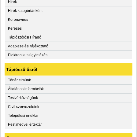
Hírek
Hírek kategóriánként
Koronavírus
Keresés
Tápiószőlősi Híradó
Adatkezelési tájékoztató
Elektronikus ügyintézés
Tápiószőlősről
Történelmünk
Általános információk
Testvérközségünk
Civil szervezeteink
Települési értéktár
Pest megyei értéktár