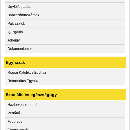
Ügyfélfogadás
Bankszámlaszámok
Pályázatok
Igazgatás
Adóügy
Dokumentumok
Egyházak
Római Katolikus Egyház
Református Egyház
Szociális és egészségügy
Háziorvosi rendelő
Védőnő
Fogorvos
Gyógyszertár