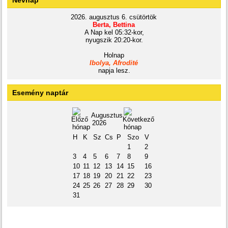
Névnap
2026. augusztus 6. csütörtök
Berta, Bettina
A Nap kel 05:32-kor,
nyugszik 20:20-kor.
Holnap
Ibolya, Afrodité
napja lesz.
Esemény naptár
Augusztus
2026
H
K
Sz
Cs
P
Szo
V
1
2
3
4
5
6
7
8
9
10
11
12
13
14
15
16
17
18
19
20
21
22
23
24
25
26
27
28
29
30
31