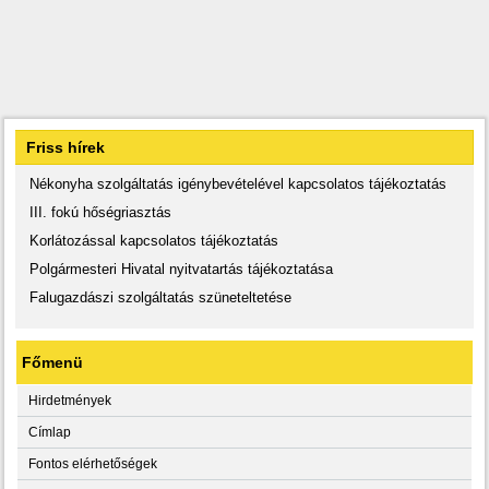
Friss hírek
Nékonyha szolgáltatás igénybevételével kapcsolatos tájékoztatás
III. fokú hőségriasztás
Korlátozással kapcsolatos tájékoztatás
Polgármesteri Hivatal nyitvatartás tájékoztatása
Falugazdászi szolgáltatás szüneteltetése
Főmenü
Hirdetmények
Címlap
Fontos elérhetőségek