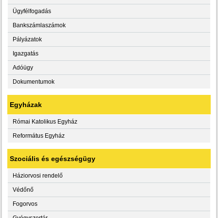
Ügyfélfogadás
Bankszámlaszámok
Pályázatok
Igazgatás
Adóügy
Dokumentumok
Egyházak
Római Katolikus Egyház
Református Egyház
Szociális és egészségügy
Háziorvosi rendelő
Védőnő
Fogorvos
Gyógyszertár