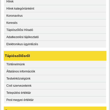
Hírek
Hírek kategóriánként
Koronavírus
Keresés
Tápiószőlősi Híradó
Adatkezelési tájékoztató
Elektronikus ügyintézés
Tápiószőlősről
Történelmünk
Általános információk
Testvérközségünk
Civil szervezeteink
Települési értéktár
Pest megyei értéktár