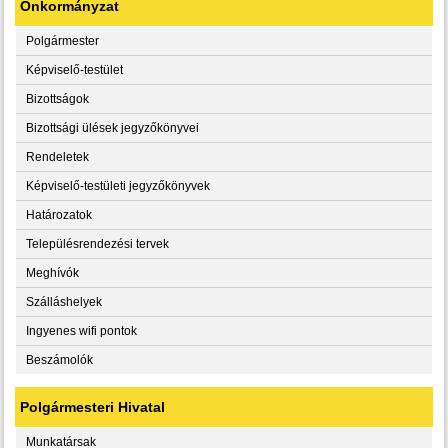
Önkormányzat
Polgármester
Képviselő-testület
Bizottságok
Bizottsági ülések jegyzőkönyvei
Rendeletek
Képviselő-testületi jegyzőkönyvek
Határozatok
Településrendezési tervek
Meghívók
Szálláshelyek
Ingyenes wifi pontok
Beszámolók
Polgármesteri Hivatal
Munkatársak