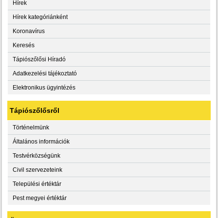
Hírek
Hírek kategóriánként
Koronavírus
Keresés
Tápiószőlősi Híradó
Adatkezelési tájékoztató
Elektronikus ügyintézés
Tápiószőlősről
Történelmünk
Általános információk
Testvérközségünk
Civil szervezeteink
Települési értéktár
Pest megyei értéktár