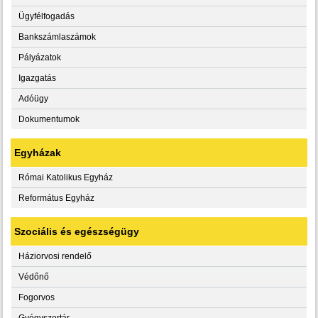
Ügyfélfogadás
Bankszámlaszámok
Pályázatok
Igazgatás
Adóügy
Dokumentumok
Egyházak
Római Katolikus Egyház
Református Egyház
Szociális és egészségügy
Háziorvosi rendelő
Védőnő
Fogorvos
Gyógyszertár