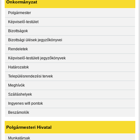
Önkormányzat
Polgármester
Képviselő-testület
Bizottságok
Bizottsági ülések jegyzőkönyvei
Rendeletek
Képviselő-testületi jegyzőkönyvek
Határozatok
Településrendezési tervek
Meghívók
Szálláshelyek
Ingyenes wifi pontok
Beszámolók
Polgármesteri Hivatal
Munkatársak