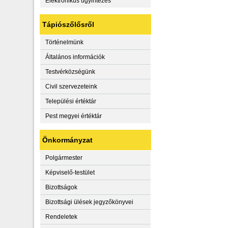
Elektronikus ügyintézés
Tápiószőlősről
Történelmünk
Általános információk
Testvérközségünk
Civil szervezeteink
Települési értéktár
Pest megyei értéktár
Önkormányzat
Polgármester
Képviselő-testület
Bizottságok
Bizottsági ülések jegyzőkönyvei
Rendeletek