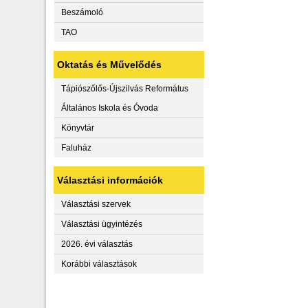
Beszámoló
TAO
Oktatás és Művelődés
Tápiószőlős-Újszilvás Református
Általános Iskola és Óvoda
Könyvtár
Faluház
Választási információk
Választási szervek
Választási ügyintézés
2026. évi választás
Korábbi választások