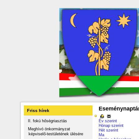
Eseménynaptá
Friss hírek
II. fokú hőségriasztás
Év szerint
Hónap szerint
Meghívó önkormányzat
Hét szerint
képviselő-testületének ülésére
Ma