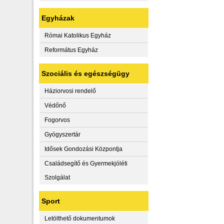
Egyházak
Római Katolikus Egyház
Református Egyház
Szociális és egészségügy
Háziorvosi rendelő
Védőnő
Fogorvos
Gyógyszertár
Idősek Gondozási Központja
Családsegítő és Gyermekjóléti
Szolgálat
Sport
Letölthető dokumentumok