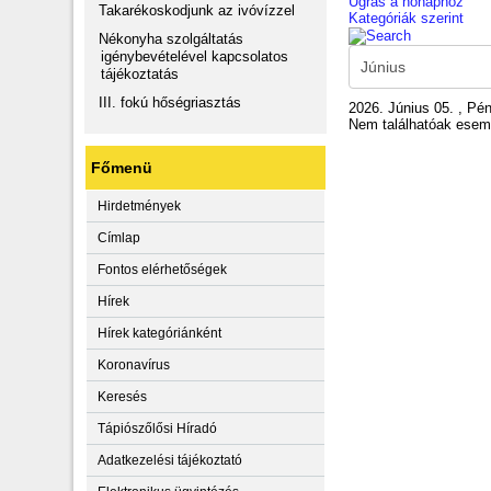
Ugrás a hónaphoz
Takarékoskodjunk az ivóvízzel
Kategóriák szerint
Nékonyha szolgáltatás
igénybevételével kapcsolatos
tájékoztatás
III. fokú hőségriasztás
2026. Június 05. , Pé
Nem találhatóak ese
Főmenü
Hirdetmények
Címlap
Fontos elérhetőségek
Hírek
Hírek kategóriánként
Koronavírus
Keresés
Tápiószőlősi Híradó
Adatkezelési tájékoztató