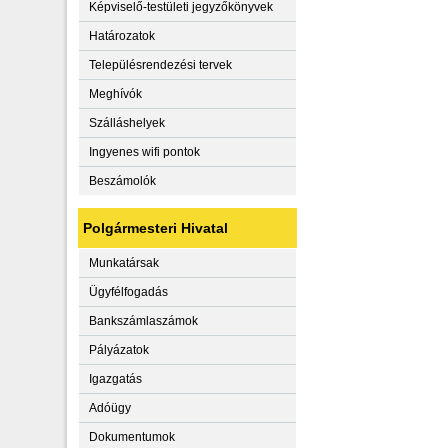
Képviselő-testületi jegyzőkönyvek
Határozatok
Településrendezési tervek
Meghívók
Szálláshelyek
Ingyenes wifi pontok
Beszámolók
Polgármesteri Hivatal
Munkatársak
Ügyfélfogadás
Bankszámlaszámok
Pályázatok
Igazgatás
Adóügy
Dokumentumok