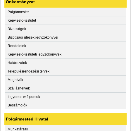
Önkormányzat
Polgármester
Képviselő-testület
Bizottságok
Bizottsági ülések jegyzőkönyvei
Rendeletek
Képviselő-testületi jegyzőkönyvek
Határozatok
Településrendezési tervek
Meghívók
Szálláshelyek
Ingyenes wifi pontok
Beszámolók
Polgármesteri Hivatal
Munkatársak