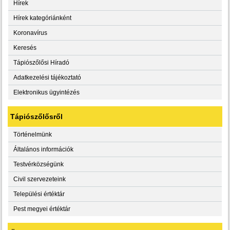
Hírek
Hírek kategóriánként
Koronavírus
Keresés
Tápiószőlősi Híradó
Adatkezelési tájékoztató
Elektronikus ügyintézés
Tápiószőlősről
Történelmünk
Általános információk
Testvérközségünk
Civil szervezeteink
Települési értéktár
Pest megyei értéktár