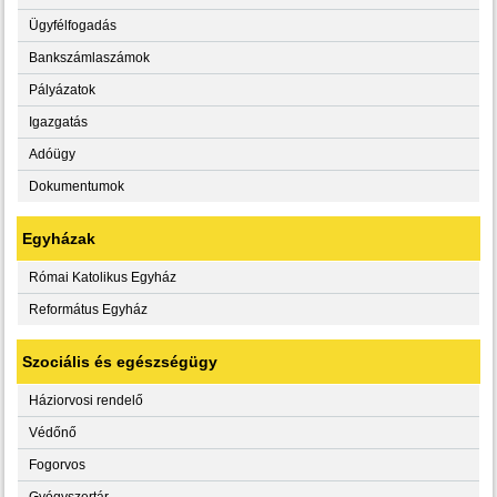
Ügyfélfogadás
Bankszámlaszámok
Pályázatok
Igazgatás
Adóügy
Dokumentumok
Egyházak
Római Katolikus Egyház
Református Egyház
Szociális és egészségügy
Háziorvosi rendelő
Védőnő
Fogorvos
Gyógyszertár