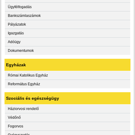
Ügyfélfogadás
Bankszámlaszámok
Pályázatok
Igazgatás
Adóügy
Dokumentumok
Egyházak
Római Katolikus Egyház
Református Egyház
Szociális és egészségügy
Háziorvosi rendelő
Védőnő
Fogorvos
Gyógyszertár