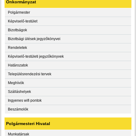
Önkormányzat
Polgármester
Képviselő-testület
Bizottságok
Bizottsági ülések jegyzőkönyvei
Rendeletek
Képviselő-testületi jegyzőkönyvek
Határozatok
Településrendezési tervek
Meghívók
Szálláshelyek
Ingyenes wifi pontok
Beszámolók
Polgármesteri Hivatal
Munkatársak