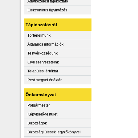
Adatkezelési tájékoztató
Elektronikus ügyintézés
Tápiószőlősről
Történelmünk
Általános információk
Testvérközségünk
Civil szervezeteink
Települési értéktár
Pest megyei értéktár
Önkormányzat
Polgármester
Képviselő-testület
Bizottságok
Bizottsági ülések jegyzőkönyvei