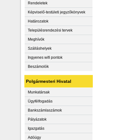
Rendeletek
Képviselő-testületi jegyzőkönyvek
Határozatok
Településrendezési tervek
Meghívók
Szálláshelyek
Ingyenes wifi pontok
Beszámolók
Polgármesteri Hivatal
Munkatársak
Ügyfélfogadás
Bankszámlaszámok
Pályázatok
Igazgatás
Adóügy