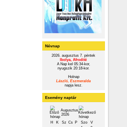
Névnap
2026. augusztus 7. péntek
Ibolya, Afrodité
A Nap kel 05:34-kor,
nyugszik 20:18-kor.
Holnap
László, Eszmeralda
napja lesz.
Esemény naptár
Augusztus
2026
H
K
Sz
Cs
P
Szo
V