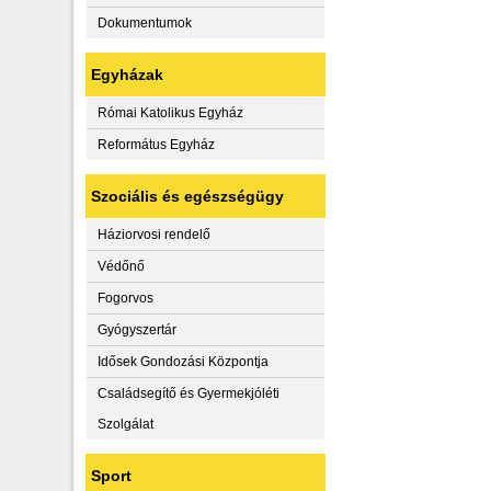
Dokumentumok
Egyházak
Római Katolikus Egyház
Református Egyház
Szociális és egészségügy
Háziorvosi rendelő
Védőnő
Fogorvos
Gyógyszertár
Idősek Gondozási Központja
Családsegítő és Gyermekjóléti
Szolgálat
Sport