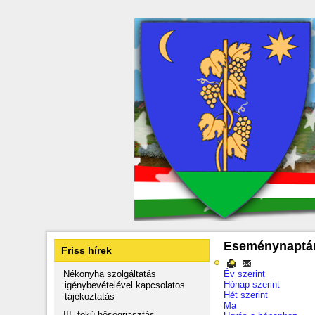
Eseménynaptá
Friss hírek
Nékonyha szolgáltatás
Év szerint
Hónap szerint
igénybevételével kapcsolatos
Hét szerint
tájékoztatás
Ma
III. fokú hőségriasztás