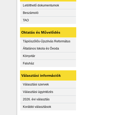
Letölthető dokumentumok
Beszámoló
TAO
Oktatás és Művelődés
Tápiószőlős-Újszilvás Református
Általános Iskola és Óvoda
Könyvtár
Faluház
Választási információk
Választási szervek
Választási ügyintézés
2026. évi választás
Korábbi választások