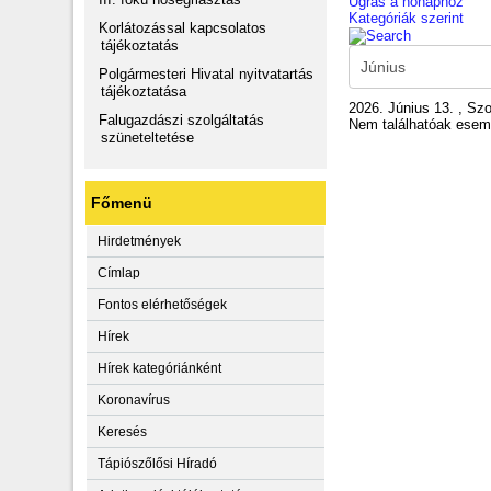
Ugrás a hónaphoz
Kategóriák szerint
Korlátozással kapcsolatos
tájékoztatás
Polgármesteri Hivatal nyitvatartás
tájékoztatása
2026. Június 13. , Sz
Falugazdászi szolgáltatás
Nem találhatóak ese
szüneteltetése
Főmenü
Hirdetmények
Címlap
Fontos elérhetőségek
Hírek
Hírek kategóriánként
Koronavírus
Keresés
Tápiószőlősi Híradó