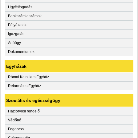
Ügyfélfogadás
Bankszámlaszámok
Pályázatok
Igazgatás
Adóügy
Dokumentumok
Egyházak
Római Katolikus Egyház
Református Egyház
Szociális és egészségügy
Háziorvosi rendelő
Védőnő
Fogorvos
Gyógyszertár