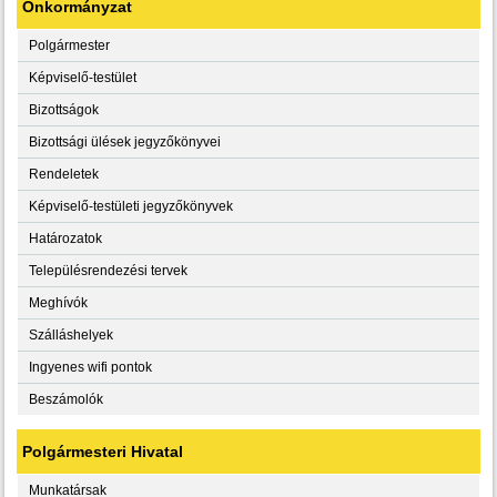
Önkormányzat
Polgármester
Képviselő-testület
Bizottságok
Bizottsági ülések jegyzőkönyvei
Rendeletek
Képviselő-testületi jegyzőkönyvek
Határozatok
Településrendezési tervek
Meghívók
Szálláshelyek
Ingyenes wifi pontok
Beszámolók
Polgármesteri Hivatal
Munkatársak