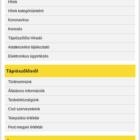
Hírek
Hírek kategóriánként
Koronavírus
Keresés
Tápiószőlősi Híradó
Adatkezelési tájékoztató
Elektronikus ügyintézés
Tápiószőlősről
Történelmünk
Általános információk
Testvérközségünk
Civil szervezeteink
Települési értéktár
Pest megyei értéktár