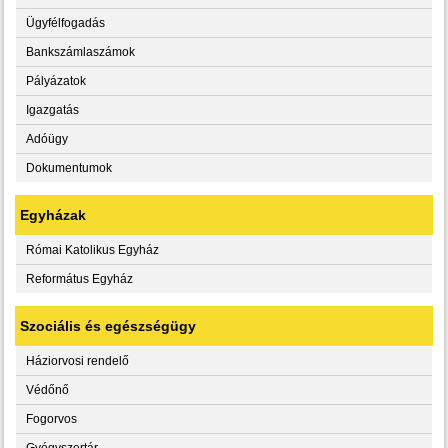
Ügyfélfogadás
Bankszámlaszámok
Pályázatok
Igazgatás
Adóügy
Dokumentumok
Egyházak
Római Katolikus Egyház
Református Egyház
Szociális és egészségügy
Háziorvosi rendelő
Védőnő
Fogorvos
Gyógyszertár