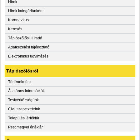
Hírek
Hírek kategóriánként
Koronavírus
Keresés
Tápiószőlősi Híradó
Adatkezelési tájékoztató
Elektronikus ügyintézés
Tápiószőlősről
Történelmünk
Általános információk
Testvérközségünk
Civil szervezeteink
Települési értéktár
Pest megyei értéktár