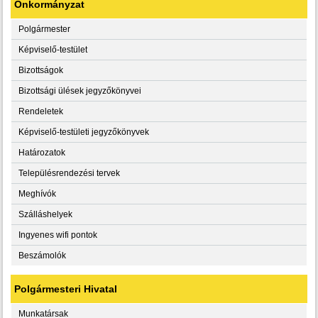
Önkormányzat
Polgármester
Képviselő-testület
Bizottságok
Bizottsági ülések jegyzőkönyvei
Rendeletek
Képviselő-testületi jegyzőkönyvek
Határozatok
Településrendezési tervek
Meghívók
Szálláshelyek
Ingyenes wifi pontok
Beszámolók
Polgármesteri Hivatal
Munkatársak