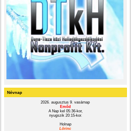
Névnap
2026. augusztus 9. vasárnap
Emőd
A Nap kel 05:36-kor,
nyugszik 20:15-kor.
Holnap
Lőrinc