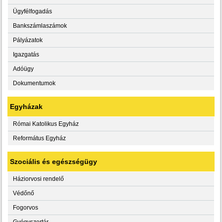
Ügyfélfogadás
Bankszámlaszámok
Pályázatok
Igazgatás
Adóügy
Dokumentumok
Egyházak
Római Katolikus Egyház
Református Egyház
Szociális és egészségügy
Háziorvosi rendelő
Védőnő
Fogorvos
Gyógyszertár