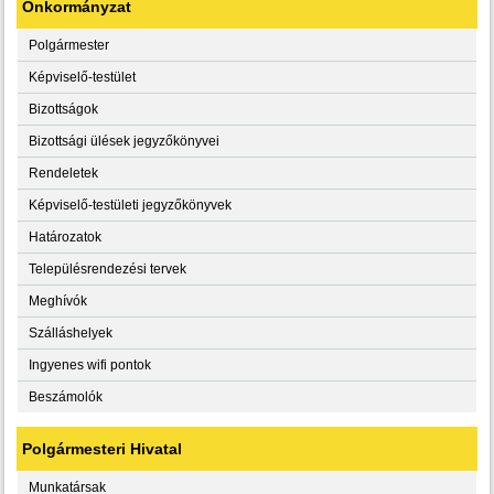
Önkormányzat
Polgármester
Képviselő-testület
Bizottságok
Bizottsági ülések jegyzőkönyvei
Rendeletek
Képviselő-testületi jegyzőkönyvek
Határozatok
Településrendezési tervek
Meghívók
Szálláshelyek
Ingyenes wifi pontok
Beszámolók
Polgármesteri Hivatal
Munkatársak