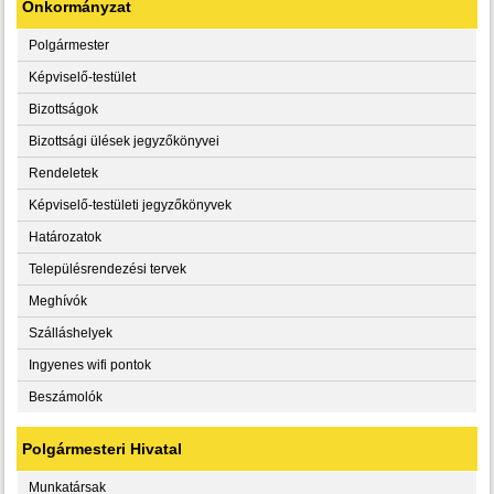
Önkormányzat
Polgármester
Képviselő-testület
Bizottságok
Bizottsági ülések jegyzőkönyvei
Rendeletek
Képviselő-testületi jegyzőkönyvek
Határozatok
Településrendezési tervek
Meghívók
Szálláshelyek
Ingyenes wifi pontok
Beszámolók
Polgármesteri Hivatal
Munkatársak