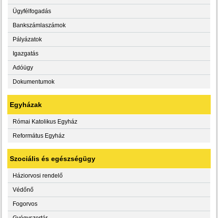
Ügyfélfogadás
Bankszámlaszámok
Pályázatok
Igazgatás
Adóügy
Dokumentumok
Egyházak
Római Katolikus Egyház
Református Egyház
Szociális és egészségügy
Háziorvosi rendelő
Védőnő
Fogorvos
Gyógyszertár