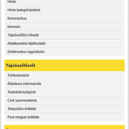
Hírek
Hírek kategóriánként
Koronavírus
Keresés
Tápiószőlősi Híradó
Adatkezelési tájékoztató
Elektronikus ügyintézés
Tápiószőlősről
Történelmünk
Általános információk
Testvérközségünk
Civil szervezeteink
Települési értéktár
Pest megyei értéktár