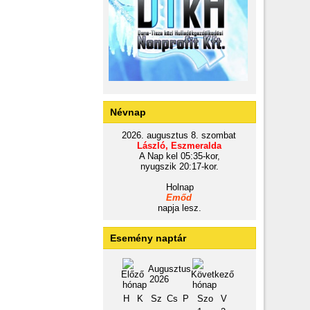
Névnap
2026. augusztus 8. szombat
László, Eszmeralda
A Nap kel 05:35-kor,
nyugszik 20:17-kor.
Holnap
Emőd
napja lesz.
Esemény naptár
Augusztus
2026
H
K
Sz
Cs
P
Szo
V