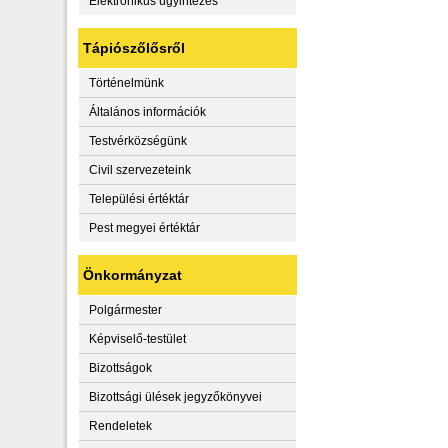
Elektronikus ügyintézés
Tápiószőlősről
Történelmünk
Általános információk
Testvérközségünk
Civil szervezeteink
Települési értéktár
Pest megyei értéktár
Önkormányzat
Polgármester
Képviselő-testület
Bizottságok
Bizottsági ülések jegyzőkönyvei
Rendeletek