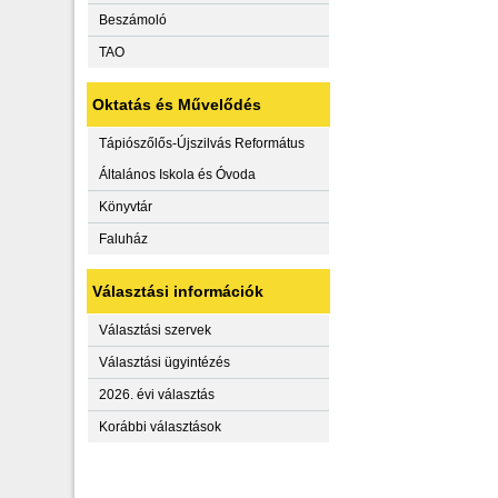
Beszámoló
TAO
Oktatás és Művelődés
Tápiószőlős-Újszilvás Református
Általános Iskola és Óvoda
Könyvtár
Faluház
Választási információk
Választási szervek
Választási ügyintézés
2026. évi választás
Korábbi választások