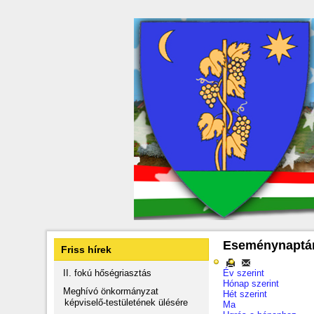
Eseménynaptá
Friss hírek
II. fokú hőségriasztás
Év szerint
Hónap szerint
Meghívó önkormányzat
Hét szerint
képviselő-testületének ülésére
Ma