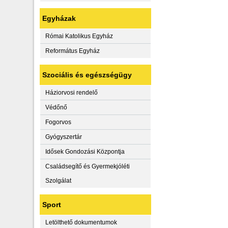
Egyházak
Római Katolikus Egyház
Református Egyház
Szociális és egészségügy
Háziorvosi rendelő
Védőnő
Fogorvos
Gyógyszertár
Idősek Gondozási Központja
Családsegítő és Gyermekjóléti
Szolgálat
Sport
Letölthető dokumentumok