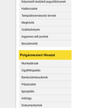
Képviselő-testületi jegyzőkönyvek
Határozatok
Településrendezési tervek
Meghívók
Szálláshelyek
Ingyenes wifi pontok
Beszámolók
Polgármesteri Hivatal
Munkatársak
Ügyfélfogadás
Bankszámlaszámok
Pályázatok
Igazgatás
Adóügy
Dokumentumok