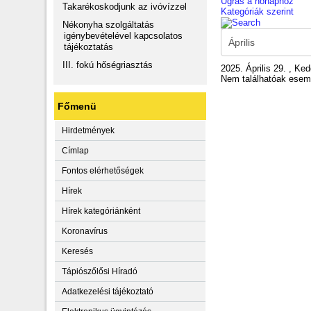
Ugrás a hónaphoz
Takarékoskodjunk az ivóvízzel
Kategóriák szerint
Nékonyha szolgáltatás
igénybevételével kapcsolatos
tájékoztatás
III. fokú hőségriasztás
2025. Április 29. , Ke
Nem találhatóak ese
Főmenü
Hirdetmények
Címlap
Fontos elérhetőségek
Hírek
Hírek kategóriánként
Koronavírus
Keresés
Tápiószőlősi Híradó
Adatkezelési tájékoztató