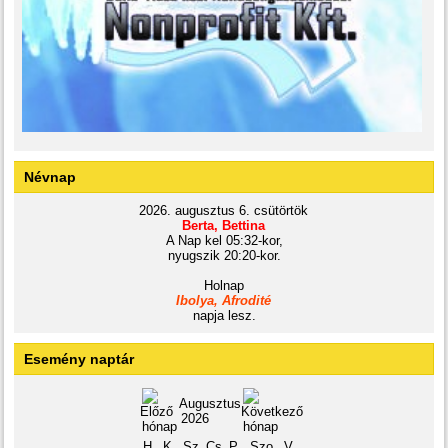
Névnap
2026. augusztus 6. csütörtök
Berta, Bettina
A Nap kel 05:32-kor,
nyugszik 20:20-kor.
Holnap
Ibolya, Afrodité
napja lesz.
Esemény naptár
Augusztus
2026
H
K
Sz
Cs
P
Szo
V