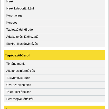
Hírek
Hírek kategóriánként
Koronavírus
Keresés
Tápiószőlősi Híradó
Adatkezelési tájékoztató
Elektronikus ügyintézés
Tápiószőlősről
Történelmünk
Általános információk
Testvérközségünk
Civil szervezeteink
Települési értéktár
Pest megyei értéktár