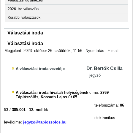
Választási ügyintézés
2026. évi választás
Korábbi választások
Választási iroda
Választási iroda
Megjelent: 2023. október 26. csütörtök, 11:56
|
Nyomtatás
|
E-mail
Dr. Bertók Csilla
A választási iroda vezetője
:
jegyző
A választási iroda hivatali helyiségének
címe:
2769
Tápiószőlős, Kossuth Lajos út 65.
telefonszáma:
06
53 / 385-001 12. mellék
elektronikus
levélcíme:
jegyzo@tapioszolos.hu