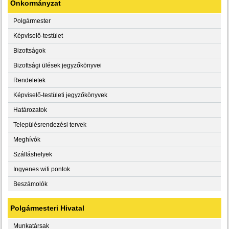
Önkormányzat
Polgármester
Képviselő-testület
Bizottságok
Bizottsági ülések jegyzőkönyvei
Rendeletek
Képviselő-testületi jegyzőkönyvek
Határozatok
Településrendezési tervek
Meghívók
Szálláshelyek
Ingyenes wifi pontok
Beszámolók
Polgármesteri Hivatal
Munkatársak