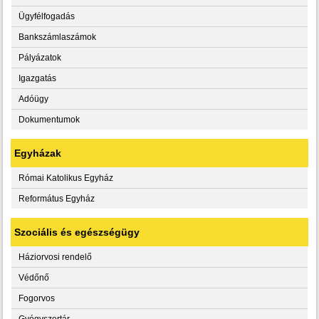
Ügyfélfogadás
Bankszámlaszámok
Pályázatok
Igazgatás
Adóügy
Dokumentumok
Egyházak
Római Katolikus Egyház
Református Egyház
Szociális és egészségügy
Háziorvosi rendelő
Védőnő
Fogorvos
Gyógyszertár