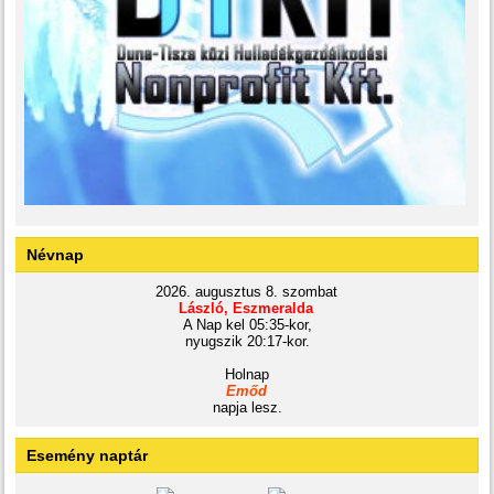
Névnap
2026. augusztus 8. szombat
László, Eszmeralda
A Nap kel 05:35-kor,
nyugszik 20:17-kor.
Holnap
Emőd
napja lesz.
Esemény naptár