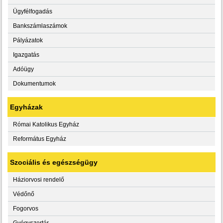
Ügyfélfogadás
Bankszámlaszámok
Pályázatok
Igazgatás
Adóügy
Dokumentumok
Egyházak
Római Katolikus Egyház
Református Egyház
Szociális és egészségügy
Háziorvosi rendelő
Védőnő
Fogorvos
Gyógyszertár