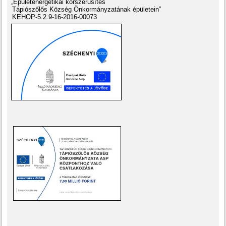
„Épületenergetikai korszerűsítés
Tápiószőlős Község Önkormányzatának épületein”
KEHOP-5.2.9-16-2016-00073