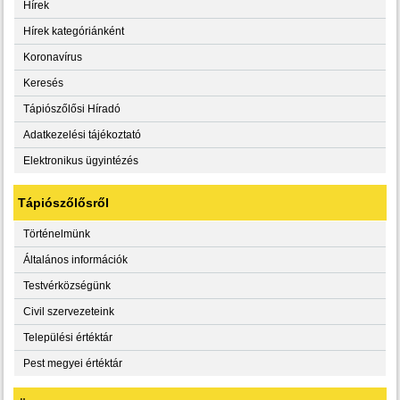
Hírek
Hírek kategóriánként
Koronavírus
Keresés
Tápiószőlősi Híradó
Adatkezelési tájékoztató
Elektronikus ügyintézés
Tápiószőlősről
Történelmünk
Általános információk
Testvérközségünk
Civil szervezeteink
Települési értéktár
Pest megyei értéktár