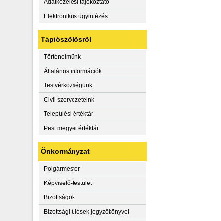
Adatkezelési tájékoztató
Elektronikus ügyintézés
Tápiószőlősről
Történelmünk
Általános információk
Testvérközségünk
Civil szervezeteink
Települési értéktár
Pest megyei értéktár
Önkormányzat
Polgármester
Képviselő-testület
Bizottságok
Bizottsági ülések jegyzőkönyvei