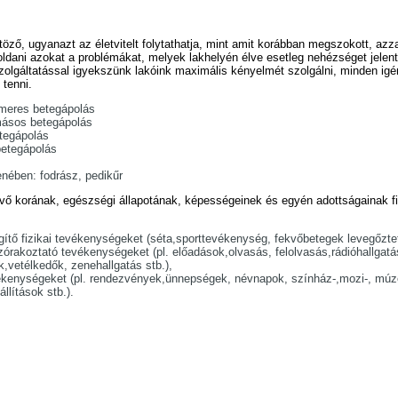
öző, ugyanazt az életvitelt folytathatja, mint amit korábban megszokott, azz
oldani azokat a problémákat, melyek lakhelyén élve esetleg nehézséget jelen
 szolgáltatással igyekszünk lakóink maximális kényelmét szolgálni, minden ig
 tenni.
meres betegápolás
ásos betegápolás
tegápolás
etegápolás
lenében: fodrász, pedikűr
evő korának, egészségi állapotának, képességeinek és egyén adottságainak f
egítő fizikai tevékenységeket (séta,sporttevékenység, fekvőbetegek levegőztet
zórakoztató tevékenységeket (pl. előadások,olvasás, felolvasás,rádióhallgatá
k,vetélkedők, zenehallgatás stb.),
evékenységeket (pl. rendezvények,ünnepségek, névnapok, színház-,mozi-, mú
állítások stb.).