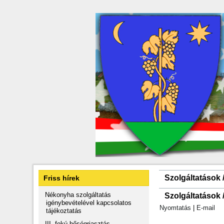
Szolgáltatások
Friss hírek
Nékonyha szolgáltatás
Szolgáltatások
igénybevételével kapcsolatos
Nyomtatás
|
E-mail
tájékoztatás
III. fokú hőségriasztás