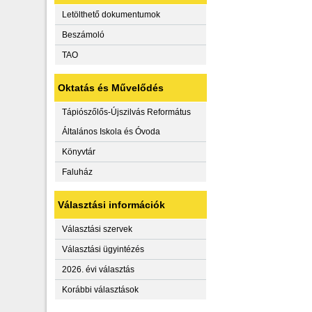
Letölthető dokumentumok
Beszámoló
TAO
Oktatás és Művelődés
Tápiószőlős-Újszilvás Református
Általános Iskola és Óvoda
Könyvtár
Faluház
Választási információk
Választási szervek
Választási ügyintézés
2026. évi választás
Korábbi választások