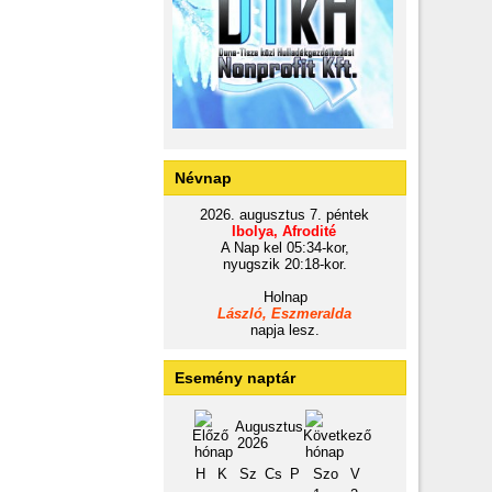
Névnap
2026. augusztus 7. péntek
Ibolya, Afrodité
A Nap kel 05:34-kor,
nyugszik 20:18-kor.
Holnap
László, Eszmeralda
napja lesz.
Esemény naptár
Augusztus
2026
H
K
Sz
Cs
P
Szo
V