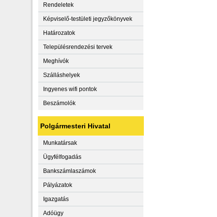
Rendeletek
Képviselő-testületi jegyzőkönyvek
Határozatok
Településrendezési tervek
Meghívók
Szálláshelyek
Ingyenes wifi pontok
Beszámolók
Polgármesteri Hivatal
Munkatársak
Ügyfélfogadás
Bankszámlaszámok
Pályázatok
Igazgatás
Adóügy