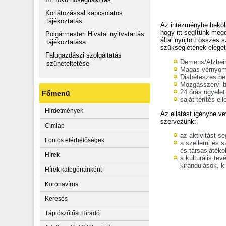
Korlátozással kapcsolatos
tájékoztatás
Az intézménybe bekölt
hogy itt segítünk meg
Polgármesteri Hivatal nyitvatartás
által nyújtott összes
tájékoztatása
szükségletének eleget
Falugazdászi szolgáltatás
Demens/Alzhei
szüneteltetése
Magas vérnyom
Diabéteszes be
Mozgásszervi b
24 órás ügyelet
Főmenü
saját térítés el
Hirdetmények
Az ellátást igénybe v
szervezünk:
Címlap
az aktivitást s
Fontos elérhetőségek
a szellemi és s
és társasjátéko
Hírek
a kulturális t
kirándulások, ki
Hírek kategóriánként
Koronavírus
Keresés
Tápiószőlősi Híradó