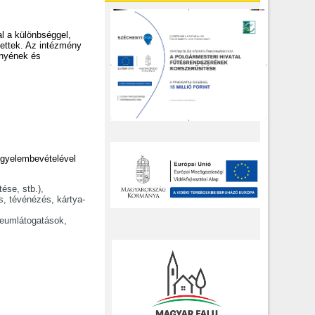
al a különbséggel,
tettek. Az intézmény
ényének és
igyelembevételével
ése, stb.),
s, tévénézés, kártya-
zeumlátogatások,