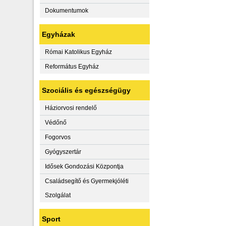
Dokumentumok
Egyházak
Római Katolikus Egyház
Református Egyház
Szociális és egészségügy
Háziorvosi rendelő
Védőnő
Fogorvos
Gyógyszertár
Idősek Gondozási Központja
Családsegítő és Gyermekjóléti
Szolgálat
Sport